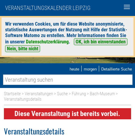
VERANSTALTUNGSKALENDER LEIPZIG
Wir verwenden Cookies, um für diese Website anonymisierte,
statistische Auswertungen der Nutzung mit Hilfe der Statistik-
Software Matomo zu erstellen. Mehr Informationen finden Sie
in unserer
Datenschutzerklärung
.
OK, ich bin einverstanden
Nein, bitte nicht
|
|
heute
morgen
Detaillierte Suche
Startseite
>
Veranstaltungen
>
Suche
>
Führung
>
Bach-Museum
>
Veranstaltungsdetails
Diese Veranstaltung ist bereits vorbei.
Veranstaltungsdetails