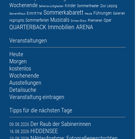
Wochenende
Kinder
Sommertheater
Zoo Leipzig
Sehenswürdigkeiten
Sommerkabarett
Führungen
Eintritt frei
Galerien
Gewandhaus
Heute
Musicals
Sommerferien
Oper
Highlights
Premieren
Dinner-Show
QUARTERBACK Immobilien ARENA
Veranstaltungen
Heute
Morgen
kostenlos
Wochenende
Ausstellungen
Detailsuche
Veranstaltung eintragen
Tipps für die nächsten Tage
Der Raub der Sabinerinnen
09.08.2026
HIDDENSEE
16.08.2026
NAHaufnahme: Fotografiegeschichten
19.08.2026