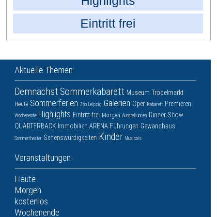
Highlights
Eintritt frei
Aktuelle Themen
Demnächst
Sommerkabarett
Museum
Trödelmarkt
Sommerferien
Galerien
Oper
Premieren
Heute
Zoo Leipzig
Kabarett
Highlights
Eintritt frei
Dinner-Show
Morgen
Wochenende
Ausstellungen
QUARTERBACK Immobilien ARENA
Führungen
Gewandhaus
Kinder
Sehenswürdigkeiten
Sommertheater
Musicals
Veranstaltungen
Heute
Morgen
kostenlos
Wochenende