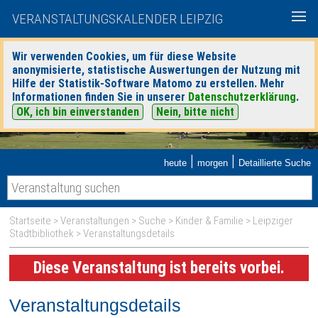
VERANSTALTUNGSKALENDER LEIPZIG
Wir verwenden Cookies, um für diese Website
anonymisierte, statistische Auswertungen der Nutzung mit
Hilfe der Statistik-Software Matomo zu erstellen. Mehr
Informationen finden Sie in unserer
Datenschutzerklärung
.
OK, ich bin einverstanden
Nein, bitte nicht
|
|
heute
morgen
Detaillierte Suche
Startseite
>
Veranstaltungen
>
Suche
>
Kinder & Familie
>
Leipziger
Stadtbibliothek
> Veranstaltungsdetails
Diese Veranstaltung ist bereits vorbei.
Veranstaltungsdetails