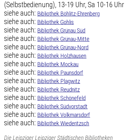
(Selbstbedienung), 13-19 Uhr, Sa 10-16 Uhr
siehe auch:
Bibliothek Böhlitz-Ehrenberg
siehe auch:
Bibliothek Gohlis
siehe auch:
Bibliothek Grünau Süd
siehe auch:
Bibliothek Grünau-Mitte
siehe auch:
Bibliothek Grünau-Nord
siehe auch:
Bibliothek Holzhausen
siehe auch:
Bibliothek Mockau
siehe auch:
Bibliothek Paunsdorf
siehe auch:
Bibliothek Plagwitz
siehe auch:
Bibliothek Reudnitz
siehe auch:
Bibliothek Schönefeld
siehe auch:
Bibliothek Südvorstadt
siehe auch:
Bibliothek Volkmarsdorf
siehe auch:
Bibliothek Wiederitzsch
Die Leipziger Leipziger Städtischen Bibliotheken