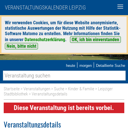
VERANSTALTUNGSKALENDER LEIPZIG
Wir verwenden Cookies, um für diese Website anonymisierte,
statistische Auswertungen der Nutzung mit Hilfe der Statistik-
Software Matomo zu erstellen. Mehr Informationen finden Sie
in unserer
Datenschutzerklärung
.
OK, ich bin einverstanden
Nein, bitte nicht
|
|
heute
morgen
Detaillierte Suche
Startseite
>
Veranstaltungen
>
Suche
>
Kinder & Familie
>
Leipziger
Stadtbibliothek
> Veranstaltungsdetails
Diese Veranstaltung ist bereits vorbei.
Veranstaltungsdetails