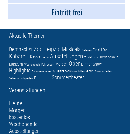
Eintritt frei
Aktuelle Themen
Zoo Leipzig
Demnächst
Musicals
Eintritt frei
Galerien
Kabarett
Ausstellungen
Kinder
Gewandhaus
Heute
Trödelmarkt
Oper
Museum
Morgen
Dinner-Show
Wochenende
Führungen
Highlights
Sommerkabarett
QUARTERBACK Immobilien ARENA
Sommerferien
Sommertheater
Premieren
Sehenswürdigkeiten
Veranstaltungen
Heute
Morgen
kostenlos
Wochenende
Ausstellungen