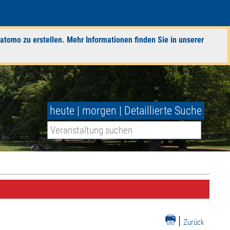
atomo zu erstellen. Mehr Informationen finden Sie in unserer
heute
|
morgen
|
Detaillierte Suche
|
Zurück