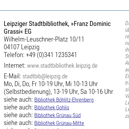
Leipziger Stadtbibliothek, »Franz Dominic
D
ü
Grassi« EG
r
Wilhelm-Leuschner-Platz 10/11
n
04107 Leipzig
i
Telefon:
+49 (0)341 1235341
S
A
Internet:
www.stadtbibliothek.leipzig.de
a
E-Mail:
stadtbib@leipzig.de
E
t
Mo, Di, Do, Fr 10-19 Uhr, Mi 10-13 Uhr
s
(Selbstbedienung), 13-19 Uhr, Sa 10-16 Uhr
V
siehe auch:
Bibliothek Böhlitz-Ehrenberg
L
siehe auch:
Bibliothek Gohlis
L
siehe auch:
Bibliothek Grünau Süd
z
siehe auch:
Bibliothek Grünau-Mitte