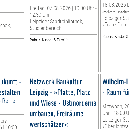
g
18.08.2026 b
Freitag, 07.08.2026 | 10:00 Uhr -
(mehrere Einzelte
12:30 Uhr
Leipziger Sta
Leipziger Stadtbibliothek,
»Franz Domi
othek,
Studienbereich
Rubrik: Kinder &
Rubrik: Kinder & Familie
ukunft -
Netzwerk Baukultur
Wilhelm-L
estalten
Leipzig - »Platte, Platz
- Raum fü
p-Reihe
und Wiese - Ostmorderne
Mittwoch, 26
umbauen, Freiräume
Uhr - 18:00 
Leipziger Sta
 bis
wertschätzen«
»Oberlichtsa
 | 10:00