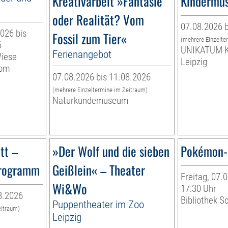
Kreativarbeit »Fantasie
Kindermu
oder Realität? Vom
07.08.2026 b
026 bis
Fossil zum Tier«
(mehrere Einzelte
6
UNIKATUM K
Ferienangebot
Wiese
Leipzig
vom
07.08.2026 bis 11.08.2026
(mehrere Einzeltermine im Zeitraum)
Naturkundemuseum
tt –
»Der Wolf und die sieben
Pokémon-
programm
Geißlein« – Theater
Freitag, 07.0
Wi&Wo
17:30 Uhr
8.2026
Bibliothek S
Puppentheater im Zoo
eitraum)
Leipzig