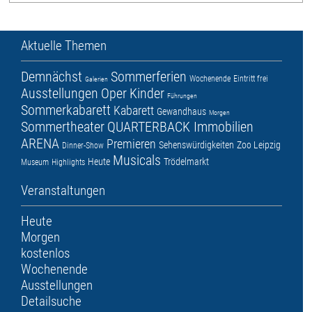
Aktuelle Themen
Demnächst
Sommerferien
Wochenende
Eintritt frei
Galerien
Ausstellungen
Oper
Kinder
Führungen
Sommerkabarett
Kabarett
Gewandhaus
Morgen
Sommertheater
QUARTERBACK Immobilien
ARENA
Premieren
Sehenswürdigkeiten
Zoo Leipzig
Dinner-Show
Musicals
Heute
Trödelmarkt
Museum
Highlights
Veranstaltungen
Heute
Morgen
kostenlos
Wochenende
Ausstellungen
Detailsuche