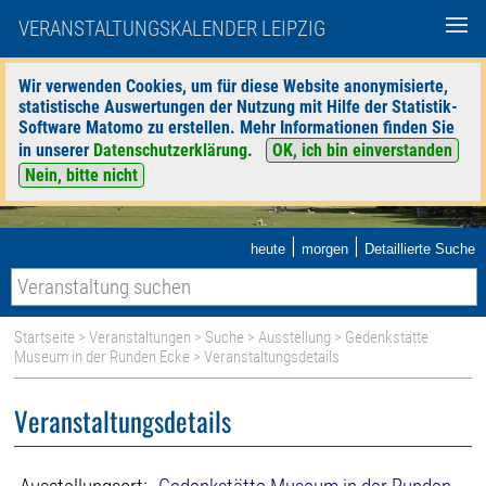
VERANSTALTUNGSKALENDER LEIPZIG
Wir verwenden Cookies, um für diese Website anonymisierte,
statistische Auswertungen der Nutzung mit Hilfe der Statistik-
Software Matomo zu erstellen. Mehr Informationen finden Sie
in unserer
Datenschutzerklärung
.
OK, ich bin einverstanden
Nein, bitte nicht
|
|
heute
morgen
Detaillierte Suche
Startseite
>
Veranstaltungen
>
Suche
>
Ausstellung
>
Gedenkstätte
Museum in der Runden Ecke
> Veranstaltungsdetails
Veranstaltungsdetails