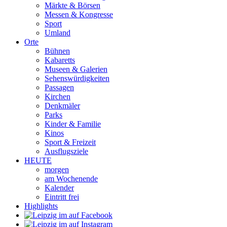
Märkte & Börsen
Messen & Kongresse
Sport
Umland
Orte
Bühnen
Kabaretts
Museen & Galerien
Sehenswürdigkeiten
Passagen
Kirchen
Denkmäler
Parks
Kinder & Familie
Kinos
Sport & Freizeit
Ausflugsziele
HEUTE
morgen
am Wochenende
Kalender
Eintritt frei
Highlights