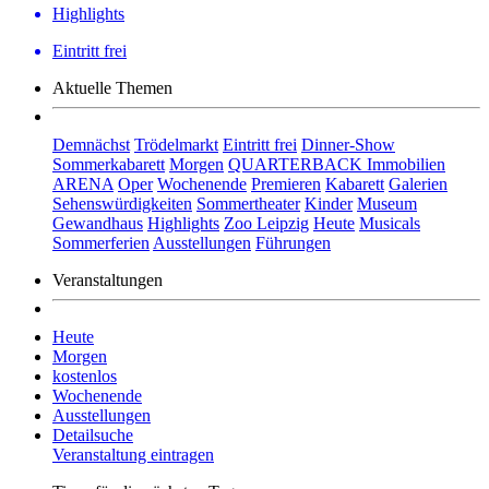
Highlights
Eintritt frei
Aktuelle Themen
Demnächst
Trödelmarkt
Eintritt frei
Dinner-Show
Sommerkabarett
Morgen
QUARTERBACK Immobilien
ARENA
Oper
Wochenende
Premieren
Kabarett
Galerien
Sehenswürdigkeiten
Sommertheater
Kinder
Museum
Gewandhaus
Highlights
Zoo Leipzig
Heute
Musicals
Sommerferien
Ausstellungen
Führungen
Veranstaltungen
Heute
Morgen
kostenlos
Wochenende
Ausstellungen
Detailsuche
Veranstaltung eintragen