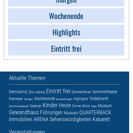
Wochenende
Highlights
Eintritt frei
Aktuelle Themen
Eintritt frei
Demnächst
Sommertheater
Zoo Leipzig
Sommerferien
Wochenende
Trödelmarkt
Premieren
Highlights
Morgen
Ausstellungen
Kinder
Heute
Museum
Galerien
Dinner-Show
Sommerkabarett
Oper
Gewandhaus
Führungen
QUARTERBACK
Musicals
Immobilien ARENA
Sehenswürdigkeiten
Kabarett
Veranstaltungen