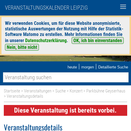
VERANSTALTUNGSKALENDER LEIPZIG
Wir verwenden Cookies, um für diese Website anonymisierte,
statistische Auswertungen der Nutzung mit Hilfe der Statistik-
Software Matomo zu erstellen. Mehr Informationen finden Sie
in unserer
Datenschutzerklärung
.
OK, ich bin einverstanden
Nein, bitte nicht
|
|
heute
morgen
Detaillierte Suche
Startseite
>
Veranstaltungen
>
Suche
>
Konzert
>
Parkbühne Geyserhaus
> Veranstaltungsdetails
Diese Veranstaltung ist bereits vorbei.
Veranstaltungsdetails