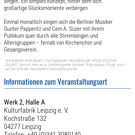
singen. Ein simples Konzept, hinter dem sich
großartige Glücksmomente verbergen.
Einmal monatlich singen sich die Berliner Musiker
Gunter Papperitz und Cem A. Süzer mit ihrem
Publikum quer durch alle Stimmlangen und
Altersgruppen – fernab von Kirchenchor und
Gesangsverein.
Alle Angaben ohne Gewähr. Die Eingabe der Veranstaltungen erfolgt mit großer
Sorgfalt. Dennoch kann es zu Unstimmigkeiten kommen. Bitte schauen Sie ggf. auch
auf die Seite des Veranstalters/Veranstaltungsortes.
Informationen zum Veranstaltungsort
Werk 2, Halle A
Kulturfabrik Leipzig e. V.
Kochstraße 132
04277 Leipzig
Telefon:
+49 (0)341 3080140