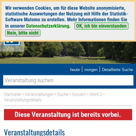
Wir verwenden Cookies, um für diese Website anonymisierte,
statistische Auswertungen der Nutzung mit Hilfe der Statistik-
Software Matomo zu erstellen. Mehr Informationen finden Sie
in unserer
Datenschutzerklärung
.
OK, ich bin einverstanden
Nein, bitte nicht
|
|
heute
morgen
Detaillierte Suche
Startseite
>
Veranstaltungen
>
Suche
>
Konzert
>
Werk 2
>
Veranstaltungsdetails
Diese Veranstaltung ist bereits vorbei.
Veranstaltungsdetails