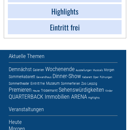
Highlights
Eintritt frei
Aktuelle Themen
Wochenende
Demnächst
Galerien
Morgen
Ausstellungen
Musicals
Dinner-Show
Sommerkabarett
Gewandhaus
Kabarett
Oper
Führungen
Museum
Sommertheater
Eintritt frei
Sommerferien
Zoo Leipzig
Premieren
Sehenswürdigkeiten
Trödelmarkt
Heute
Kinder
QUARTERBACK Immobilien ARENA
Highlights
Veranstaltungen
Heute
Morgen