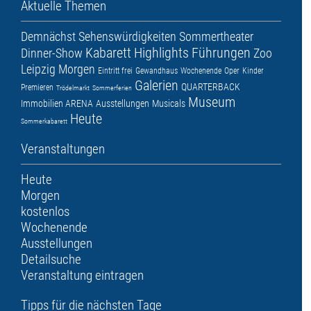
Aktuelle Themen
Demnächst
Sehenswürdigkeiten
Sommertheater
Kabarett
Highlights
Führungen
Dinner-Show
Zoo
Leipzig
Morgen
Eintritt frei
Gewandhaus
Wochenende
Oper
Kinder
Galerien
QUARTERBACK
Premieren
Trödelmarkt
Sommerferien
Museum
Immobilien ARENA
Ausstellungen
Musicals
Heute
Sommerkabarett
Veranstaltungen
Heute
Morgen
kostenlos
Wochenende
Ausstellungen
Detailsuche
Veranstaltung eintragen
Tipps für die nächsten Tage