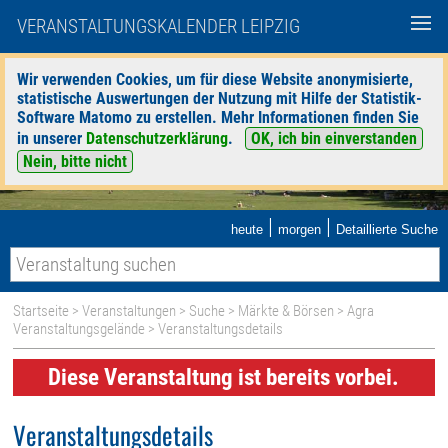
VERANSTALTUNGSKALENDER LEIPZIG
Wir verwenden Cookies, um für diese Website anonymisierte,
statistische Auswertungen der Nutzung mit Hilfe der Statistik-
Software Matomo zu erstellen. Mehr Informationen finden Sie
in unserer
Datenschutzerklärung
.
OK, ich bin einverstanden
Nein, bitte nicht
|
|
heute
morgen
Detaillierte Suche
Startseite
>
Veranstaltungen
>
Suche
>
Märkte & Börsen
>
Agra
Veranstaltungsgelände
> Veranstaltungsdetails
Diese Veranstaltung ist bereits vorbei.
Veranstaltungsdetails