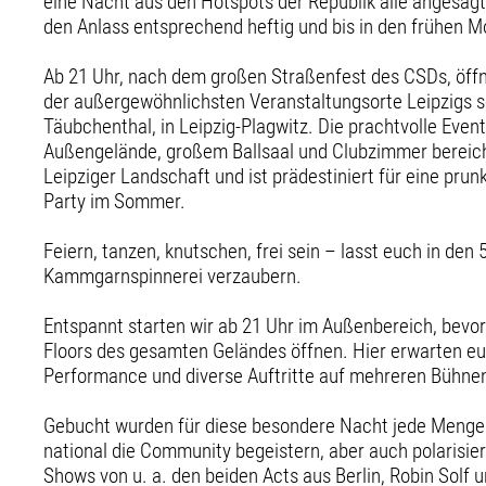
eine Nacht aus den Hotspots der Republik alle angesa
den Anlass entsprechend heftig und bis in den frühen M
Ab 21 Uhr, nach dem großen Straßenfest des CSDs, öffne
der außergewöhnlichsten Veranstaltungsorte Leipzigs s
Täubchenthal, in Leipzig-Plagwitz. Die prachtvolle Even
Außengelände, großem Ballsaal und Clubzimmer bereiche
Leipziger Landschaft und ist prädestiniert für eine pru
Party im Sommer.
Feiern, tanzen, knutschen, frei sein – lasst euch in den
Kammgarnspinnerei verzaubern.
Entspannt starten wir ab 21 Uhr im Außenbereich, bevor
Floors des gesamten Geländes öffnen. Hier erwarten eu
Performance und diverse Auftritte auf mehreren Bühne
Gebucht wurden für diese besondere Nacht jede Menge A
national die Community begeistern, aber auch polarisier
Shows von u. a. den beiden Acts aus Berlin, Robin Sol