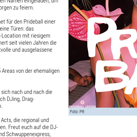
gten Namen eingeladen, um
orgen zu feiern.
t für den Prideball einer
eine Türen: das
t-Location mit riesigem
rt seit vielen Jahren die
nkvolle und ausgelassene
 5 Areas von der ehemaligen
 sich nach und nach die
ch DJing, Drag-
n.
Foto: PR
cts, die regional und
en. Freut euch auf die DJ-
f und Schwuppenexpress,