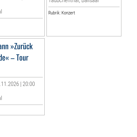
Täubchenthal, Ballsaal
l
Rubrik: Konzert
ann »Zurück
de« – Tour
11.2026 | 20:00
l