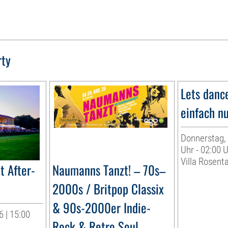
rty
Lets danc
einfach nu
Donnerstag, 
Uhr - 02:00 
Villa Rosenta
t After-
Naumanns Tanzt! – 70s–
2000s / Britpop Classix
& 90s-2000er Indie-
 | 15:00
Rock & Retro Soul