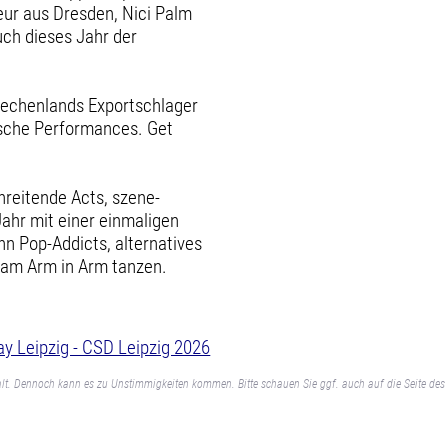
eur aus Dresden, Nici Palm
uch dieses Jahr der
iechenlands Exportschlager
ische Performances. Get
hreitende Acts, szene-
ahr mit einer einmaligen
enn Pop-Addicts, alternatives
sam Arm in Arm tanzen.
ay Leipzig - CSD Leipzig 2026
lt. Dennoch kann es zu Unstimmigkeiten kommen. Bitte schauen Sie ggf. auch auf die Seite des 