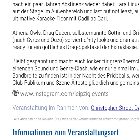
nach ein paar Jahren Abstinenz wieder dabei: Lara Liqu
auf der Stage im Außenbereich und last but not least, a
ultimative Karaoke-Floor mit Cadillac Carl.
Athena Owls, Drag Queen, selbsternannte Göttin und Gr
(nach Gyros und Ouzo) serviert c^nty looks und dramat
ready für ein göttliches Drag-Spektakel der Extraklasse.
Bleibt gespannt und macht euch locker für grenzübersc
einenden Sound und Genre-Clash, wie er nur einmal im J
Bandbreite zu finden ist: in der Nacht des Prideballs, w
Club-Publikum und Szene-Älteste glücklich und gemein
www.instagram.com/leipzig.events
Veranstaltung im Rahmen von:
Christopher Street D
Alle Angaben ohne Gewähr. Die Eingabe der Veranstaltungen erfolgt mit großer Sorgfa
Informationen zum Veranstaltungsort