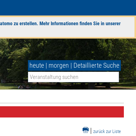
atomo zu erstellen. Mehr Informationen finden Sie in unserer
heute
|
morgen
|
Detaillierte Suche
|
zurück zur Liste