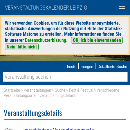
VERANSTALTUNGSKALENDER LEIPZIG
Wir verwenden Cookies, um für diese Website anonymisierte,
statistische Auswertungen der Nutzung mit Hilfe der Statistik-
Software Matomo zu erstellen. Mehr Informationen finden Sie
in unserer
Datenschutzerklärung
.
OK, ich bin einverstanden
Nein, bitte nicht
|
|
heute
morgen
Detaillierte Suche
Startseite
>
Veranstaltungen
>
Suche
>
Fest & Festival
>
verschiedene
Veranstaltungsorte
> Veranstaltungsdetails
Veranstaltungsdetails