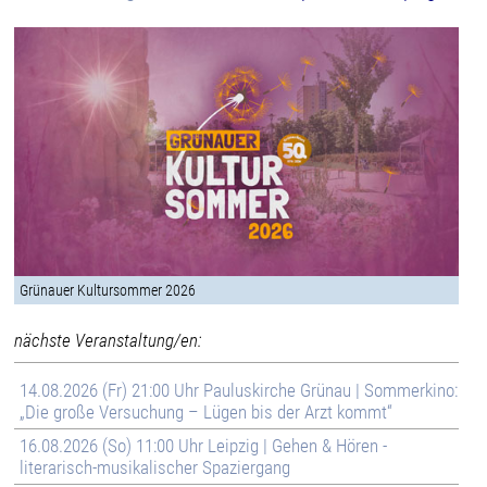
Grünauer Kultursommer 2026
nächste Veranstaltung/en:
14.08.2026 (Fr) 21:00 Uhr Pauluskirche Grünau | Sommerkino:
„Die große Versuchung – Lügen bis der Arzt kommt“
16.08.2026 (So) 11:00 Uhr Leipzig | Gehen & Hören -
literarisch-musikalischer Spaziergang