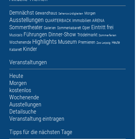
Demnächst
Gewandhaus
Morgen
Sehenswürdigkeiten
Ausstellungen
QUARTERBACK Immobilien ARENA
Sommertheater
Eintritt frei
Oper
Galerien
Sommerkabarett
Führungen
Dinner-Show
Trödelmarkt
Musicals
Sommerferien
Highlights
Museum
Wochenende
Premieren
Heute
Zoo Leipzig
Kinder
Kabarett
Veranstaltungen
Heute
Morgen
kostenlos
Wochenende
Ausstellungen
Detailsuche
Veranstaltung eintragen
Tipps für die nächsten Tage