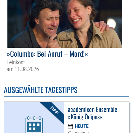
»Columbo: Bei Anruf – Mord!«
Feinkost
am 11.08.2026
AUSGEWÄHLTE TAGESTIPPS
academixer-Ensemble
»König Ödipus«
HEUTE