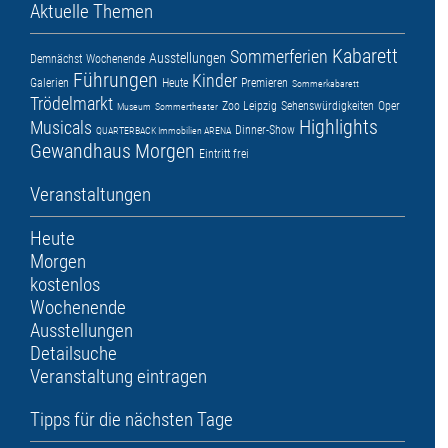
Aktuelle Themen
Kabarett
Sommerferien
Ausstellungen
Demnächst
Wochenende
Führungen
Kinder
Galerien
Heute
Premieren
Sommerkabarett
Trödelmarkt
Zoo Leipzig
Sehenswürdigkeiten
Oper
Museum
Sommertheater
Highlights
Musicals
Dinner-Show
QUARTERBACK Immobilien ARENA
Gewandhaus
Morgen
Eintritt frei
Veranstaltungen
Heute
Morgen
kostenlos
Wochenende
Ausstellungen
Detailsuche
Veranstaltung eintragen
Tipps für die nächsten Tage