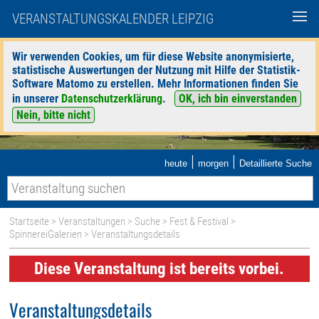
VERANSTALTUNGSKALENDER LEIPZIG
Wir verwenden Cookies, um für diese Website anonymisierte,
statistische Auswertungen der Nutzung mit Hilfe der Statistik-
Software Matomo zu erstellen. Mehr Informationen finden Sie
in unserer
Datenschutzerklärung
.
OK, ich bin einverstanden
Nein, bitte nicht
|
|
heute
morgen
Detaillierte Suche
Startseite
>
Veranstaltungen
>
Suche
>
Fest & Festival
>
SpinnereiGalerien
> Veranstaltungsdetails
Diese Veranstaltung ist bereits vorbei.
Veranstaltungsdetails