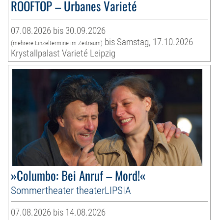
ROOFTOP – Urbanes Varieté
07.08.2026 bis 30.09.2026
bis Samstag, 17.10.2026
(mehrere Einzeltermine im Zeitraum)
Krystallpalast Varieté Leipzig
»Columbo: Bei Anruf – Mord!«
Sommertheater theaterLIPSIA
07.08.2026 bis 14.08.2026