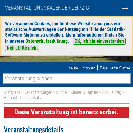
VERANSTALTUNGSKALENDER LEIPZIG
Wir verwenden Cookies, um für diese Website anonymisierte,
statistische Auswertungen der Nutzung mit Hilfe der Statistik-
Software Matomo zu erstellen. Mehr Informationen finden Sie
in unserer
Datenschutzerklärung
.
OK, ich bin einverstanden
Nein, bitte nicht
|
|
heute
morgen
Detaillierte Suche
Startseite
>
Veranstaltungen
>
Suche
>
Kinder & Familie
>
Zoo Leipzig
>
Veranstaltungsdetails
Diese Veranstaltung ist bereits vorbei.
Veranstaltungsdetails