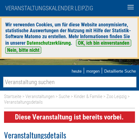
VERANSTALTUNGSKALENDER LEIPZIG
Wir verwenden Cookies, um für diese Website anonymisierte,
statistische Auswertungen der Nutzung mit Hilfe der Statistik-
Software Matomo zu erstellen. Mehr Informationen finden Sie
in unserer
Datenschutzerklärung
.
OK, ich bin einverstanden
Nein, bitte nicht
|
|
heute
morgen
Detaillierte Suche
Startseite
>
Veranstaltungen
>
Suche
>
Kinder & Familie
>
Zoo Leipzig
>
Veranstaltungsdetails
Diese Veranstaltung ist bereits vorbei.
Veranstaltungsdetails