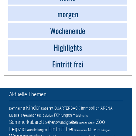
morgen
Wochenende
Highlights
Eintritt frei
Aktuelle Themen
Kinder
QUARTERBACK Immobilien ARENA
Demnächst
Kabarett
Führungen
Musicals
Gewandhaus
Galerien
Trödelmarkt
Zoo
Sommerkabarett
Sehenswürdigkeiten
Dinner-Show
Leipzig
Eintritt frei
Ausstellungen
Museum
Premieren
Morgen