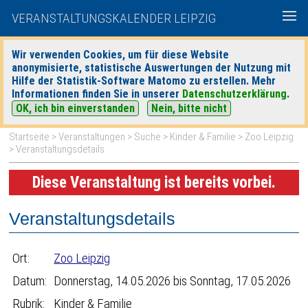
VERANSTALTUNGSKALENDER LEIPZIG
Wir verwenden Cookies, um für diese Website
anonymisierte, statistische Auswertungen der Nutzung mit
|
|
Hilfe der Statistik-Software Matomo zu erstellen. Mehr
heute
morgen
Detaillierte Suche
Informationen finden Sie in unserer
Datenschutzerklärung
.
OK, ich bin einverstanden
Nein, bitte nicht
Startseite
>
Veranstaltungen
>
Suche
>
Kinder & Familie
>
Zoo Leipzig
> Veranstaltungsdetails
Diese Veranstaltung ist bereits vorbei.
Veranstaltungsdetails
Ort:
Zoo Leipzig
Datum:
Donnerstag, 14.05.2026 bis Sonntag, 17.05.2026
Rubrik:
Kinder & Familie