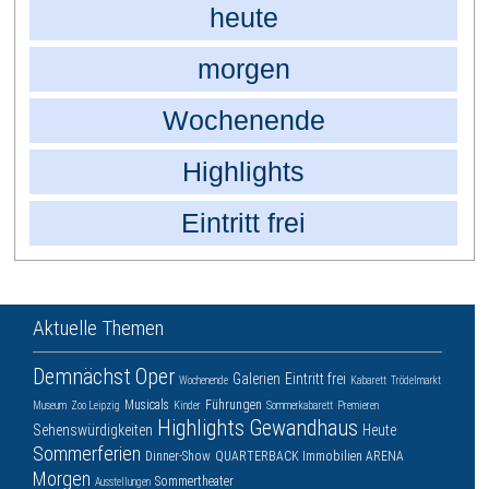
heute
morgen
Wochenende
Highlights
Eintritt frei
Aktuelle Themen
Demnächst
Oper
Galerien
Eintritt frei
Wochenende
Kabarett
Trödelmarkt
Musicals
Führungen
Museum
Zoo Leipzig
Kinder
Sommerkabarett
Premieren
Highlights
Gewandhaus
Sehenswürdigkeiten
Heute
Sommerferien
Dinner-Show
QUARTERBACK Immobilien ARENA
Morgen
Sommertheater
Ausstellungen