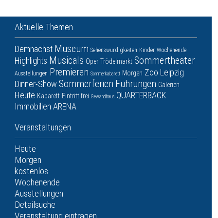
Aktuelle Themen
Museum
Demnächst
Sehenswürdigkeiten
Kinder
Wochenende
Musicals
Sommertheater
Highlights
Oper
Trödelmarkt
Premieren
Zoo Leipzig
Morgen
Ausstellungen
Sommerkabarett
Sommerferien
Führungen
Dinner-Show
Galerien
Heute
QUARTERBACK
Kabarett
Eintritt frei
Gewandhaus
Immobilien ARENA
Veranstaltungen
Heute
Morgen
kostenlos
Wochenende
Ausstellungen
Detailsuche
Veranstaltung eintragen