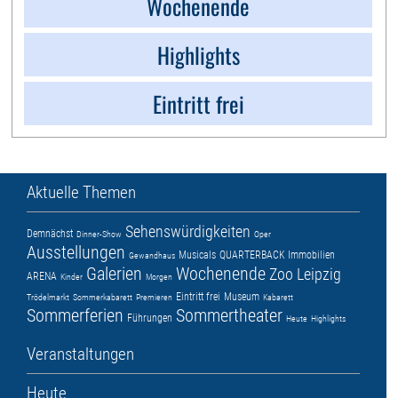
Wochenende
Highlights
Eintritt frei
Aktuelle Themen
Sehenswürdigkeiten
Demnächst
Dinner-Show
Oper
Ausstellungen
Musicals
QUARTERBACK Immobilien
Gewandhaus
Galerien
Wochenende
Zoo Leipzig
ARENA
Kinder
Morgen
Eintritt frei
Museum
Trödelmarkt
Sommerkabarett
Premieren
Kabarett
Sommerferien
Sommertheater
Führungen
Heute
Highlights
Veranstaltungen
Heute