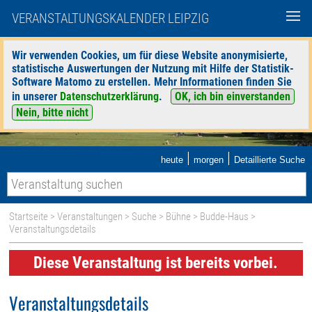
VERANSTALTUNGSKALENDER LEIPZIG
Wir verwenden Cookies, um für diese Website anonymisierte,
statistische Auswertungen der Nutzung mit Hilfe der Statistik-
Software Matomo zu erstellen. Mehr Informationen finden Sie
in unserer
Datenschutzerklärung
.
OK, ich bin einverstanden
Nein, bitte nicht
|
|
heute
morgen
Detaillierte Suche
Startseite
>
Veranstaltungen
>
Suche
>
Bühne
>
Budde-Haus
>
Veranstaltungsdetails
Diese Veranstaltung ist bereits vorbei.
Veranstaltungsdetails