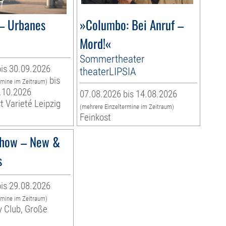
– Urbanes
»Columbo: Bei Anruf –
Mord!«
Sommertheater
is 30.09.2026
theaterLIPSIA
bis
rmine im Zeitraum)
.10.2026
07.08.2026 bis 14.08.2026
t Varieté Leipzig
(mehrere Einzeltermine im Zeitraum)
Feinkost
how – New &
s
is 29.08.2026
rmine im Zeitraum)
y Club, Große