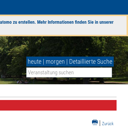
atomo zu erstellen. Mehr Informationen finden Sie in unserer
heute
|
morgen
|
Detaillierte Suche
|
Zurück