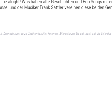
gonna be alright! Was haben alte Geschichten und Pop Songs mi
Honsel und der Musiker Frank Sattler vereinen diese beiden G
lt. Dennoch kann es zu Unstimmigkeiten kommen. Bitte schauen Sie ggf. auch auf die Seite des 