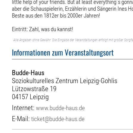
little help of your friends. But at least everything´s 
aber die Schauspielerin, Erzählerin und Sängerin Ines 
Beste aus den 1812er bis 2000er Jahren!
Eintritt: Zahl, was du kannst!
Alle Angaben ohne Gewähr. Die Eingabe der Veranstaltungen erfolgt mit großer Sorgfa
Informationen zum Veranstaltungsort
Budde-Haus
Soziokulturelles Zentrum Leipzig-Gohlis
Lützowstraße 19
04157 Leipzig
Internet:
www.budde-haus.de
E-Mail:
ticket@budde-haus.de