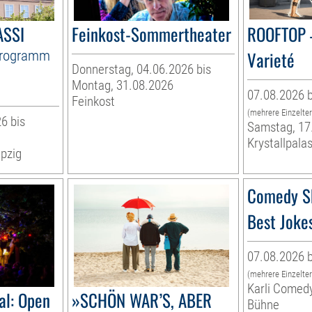
ASSI
Feinkost-Sommertheater
ROOFTOP 
Programm
Varieté
Donnerstag, 04.06.2026 bis
Montag, 31.08.2026
07.08.2026 b
Feinkost
(mehrere Einzelte
6 bis
Samstag, 17
Krystallpalas
pzig
Comedy S
Best Joke
07.08.2026 b
(mehrere Einzelte
Karli Comed
al: Open
»SCHÖN WAR’S, ABER
Bühne