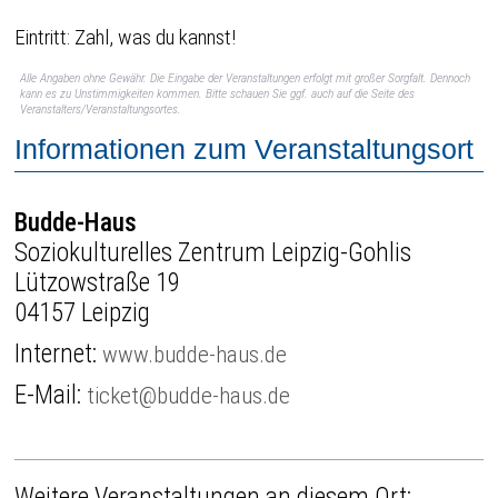
Eintritt: Zahl, was du kannst!
Alle Angaben ohne Gewähr. Die Eingabe der Veranstaltungen erfolgt mit großer Sorgfalt. Dennoch
kann es zu Unstimmigkeiten kommen. Bitte schauen Sie ggf. auch auf die Seite des
Veranstalters/Veranstaltungsortes.
Informationen zum Veranstaltungsort
Budde-Haus
Soziokulturelles Zentrum Leipzig-Gohlis
Lützowstraße 19
04157 Leipzig
Internet:
www.budde-haus.de
E-Mail:
ticket@budde-haus.de
Weitere Veranstaltungen an diesem Ort: