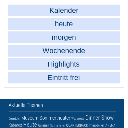
Kalender
heute
morgen
Wochenende
Highlights
Eintritt frei
Aktuelle Themen
Dinner-Show
Museum
Sommertheater
Demnächst
Wochenende
Heute
Kabarett
Galerien
QUARTERBACK Immobilien ARENA
Sommerferien