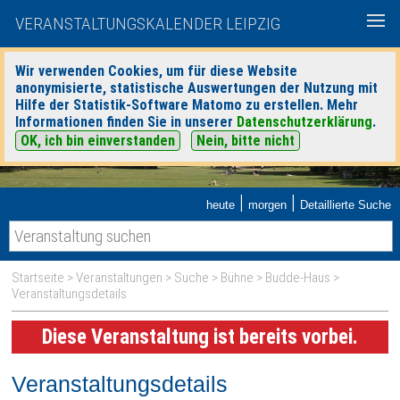
VERANSTALTUNGSKALENDER LEIPZIG
Wir verwenden Cookies, um für diese Website
anonymisierte, statistische Auswertungen der Nutzung mit
Hilfe der Statistik-Software Matomo zu erstellen. Mehr
Informationen finden Sie in unserer
Datenschutzerklärung
.
OK, ich bin einverstanden
Nein, bitte nicht
|
|
heute
morgen
Detaillierte Suche
Startseite
>
Veranstaltungen
>
Suche
>
Bühne
>
Budde-Haus
>
Veranstaltungsdetails
Diese Veranstaltung ist bereits vorbei.
Veranstaltungsdetails