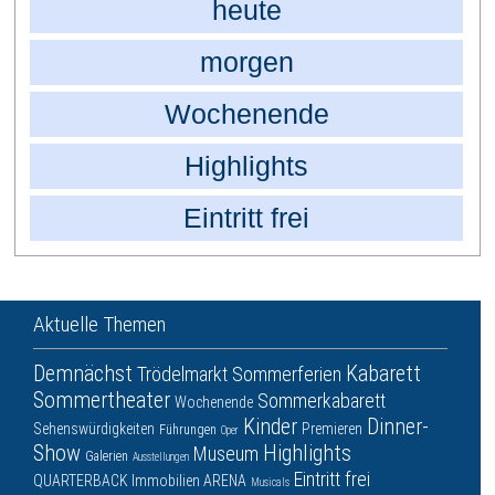
heute
morgen
Wochenende
Highlights
Eintritt frei
Aktuelle Themen
Demnächst
Kabarett
Trödelmarkt
Sommerferien
Sommertheater
Sommerkabarett
Wochenende
Kinder
Dinner-
Sehenswürdigkeiten
Premieren
Führungen
Oper
Show
Highlights
Museum
Galerien
Ausstellungen
Eintritt frei
QUARTERBACK Immobilien ARENA
Musicals