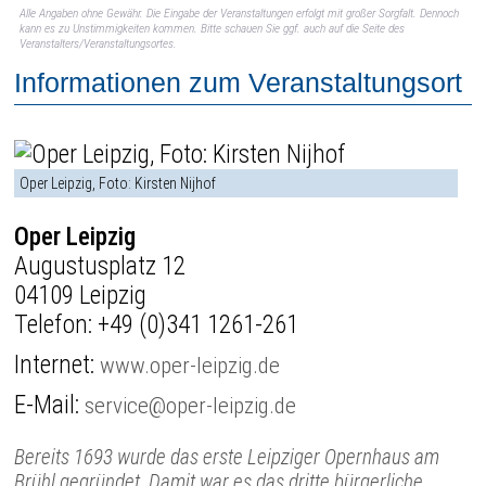
Alle Angaben ohne Gewähr. Die Eingabe der Veranstaltungen erfolgt mit großer Sorgfalt. Dennoch
kann es zu Unstimmigkeiten kommen. Bitte schauen Sie ggf. auch auf die Seite des
Veranstalters/Veranstaltungsortes.
Informationen zum Veranstaltungsort
Oper Leipzig, Foto: Kirsten Nijhof
Oper Leipzig
Augustusplatz 12
04109 Leipzig
Telefon:
+49 (0)341 1261-261
Internet:
www.oper-leipzig.de
E-Mail:
service@oper-leipzig.de
Bereits 1693 wurde das erste Leipziger Opernhaus am
Brühl gegründet. Damit war es das dritte bürgerliche