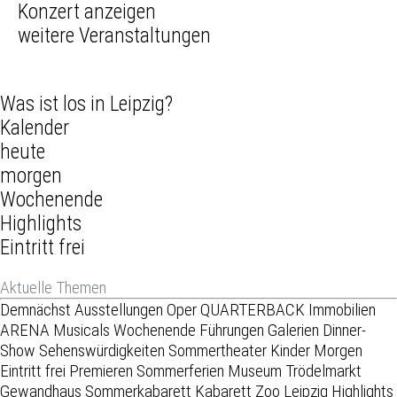
weitere Veranstaltungen
Was ist los in Leipzig?
Kalender
heute
morgen
Wochenende
Highlights
Eintritt frei
Aktuelle Themen
Demnächst
Ausstellungen
Oper
QUARTERBACK Immobilien
ARENA
Musicals
Wochenende
Führungen
Galerien
Dinner-
Show
Sehenswürdigkeiten
Sommertheater
Kinder
Morgen
Eintritt frei
Premieren
Sommerferien
Museum
Trödelmarkt
Gewandhaus
Sommerkabarett
Kabarett
Zoo Leipzig
Highlights