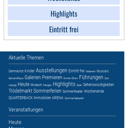
Highlights
Eintritt frei
Aktuelle Themen
Ausstellungen
Kinder
Eintritt frei
Demnächst
Musicals
Kabarett
Führungen
Galerien
Premieren
Gewandhaus
Dinner-Show
Zoo
Highlights
Heute
Sehenswürdigkeiten
Museum
Leipzig
Morgen
Oper
Trödelmarkt
Sommerferien
Wochenende
Sommertheater
QUARTERBACK Immobilien ARENA
Sommerkabarett
Veranstaltungen
Heute