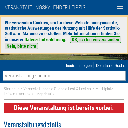
VERANSTALTUNGSKALENDER LEIPZIG
Wir verwenden Cookies, um für diese Website anonymisierte,
statistische Auswertungen der Nutzung mit Hilfe der Statistik-
Software Matomo zu erstellen. Mehr Informationen finden Sie
in unserer
Datenschutzerklärung
.
OK, ich bin einverstanden
Nein, bitte nicht
|
|
heute
morgen
Detaillierte Suche
Startseite
>
Veranstaltungen
>
Suche
>
Fest & Festival
>
Marktplatz
Leipzig
> Veranstaltungsdetails
Diese Veranstaltung ist bereits vorbei.
Veranstaltungsdetails