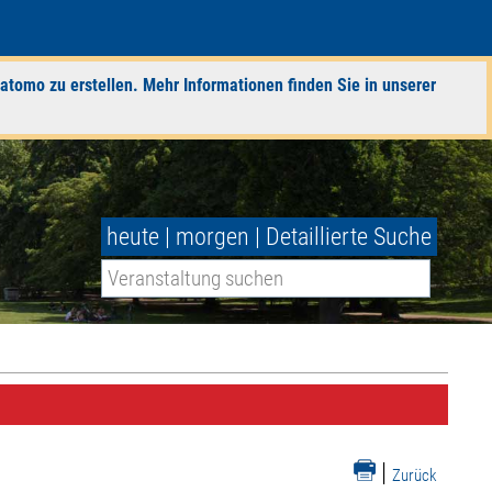
atomo zu erstellen. Mehr Informationen finden Sie in unserer
heute
|
morgen
|
Detaillierte Suche
|
Zurück