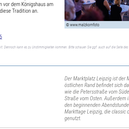
en vor dem Königshaus am
diese Tradition an.
© www.malzkornfoto
6
lt. Dennoch kann es zu Unstimmigkeiten kommen. Bitte schauen Sie ggf. auch auf die Seite des 
Der Marktplatz Leipzig ist der 
östlichen Rand befindet sich d
wie die Petersstraße vom Süd
Straße vom Osten. Außerdem is
den beginnenden Abendstunden e
Markttage Leipzig, die classi
genutzt.