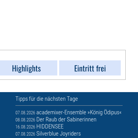
Highlights
Eintritt frei
Tipps für die nächsten Tage
academixer-Ensemble »König Ödipus«
07.08.2026
Der Raub der Sabinerinnen
08.08.2026
HIDDENSEE
16.08.2026
Silverblue Joyriders
07.08.2026