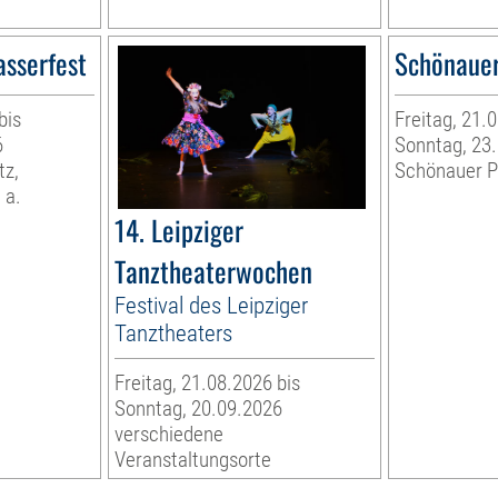
asserfest
Schönauer
bis
Freitag, 21.
6
Sonntag, 23
tz,
Schönauer P
 a.
14. Leipziger
Tanztheaterwochen
Festival des Leipziger
Tanztheaters
Freitag, 21.08.2026 bis
Sonntag, 20.09.2026
verschiedene
Veranstaltungsorte