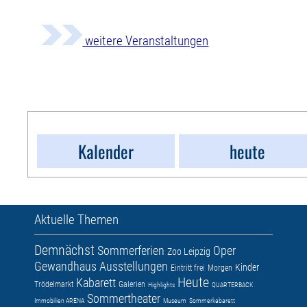
weitere Veranstaltungen
Kalender
heute
Aktuelle Themen
Demnächst
Sommerferien
Oper
Zoo Leipzig
Gewandhaus
Ausstellungen
Kinder
Eintritt frei
Morgen
Heute
Kabarett
Trödelmarkt
Galerien
Highlights
QUARTERBACK
Sommertheater
Immobilien ARENA
Museum
Sommerkabarett