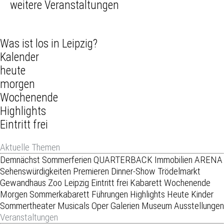
weitere Veranstaltungen
Was ist los in Leipzig?
Kalender
heute
morgen
Wochenende
Highlights
Eintritt frei
Aktuelle Themen
Demnächst
Sommerferien
QUARTERBACK Immobilien ARENA
Sehenswürdigkeiten
Premieren
Dinner-Show
Trödelmarkt
Gewandhaus
Zoo Leipzig
Eintritt frei
Kabarett
Wochenende
Morgen
Sommerkabarett
Führungen
Highlights
Heute
Kinder
Sommertheater
Musicals
Oper
Galerien
Museum
Ausstellungen
Veranstaltungen