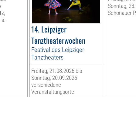
6
Sonntag, 23
tz,
Schönauer P
 a.
14. Leipziger
Tanztheaterwochen
Festival des Leipziger
Tanztheaters
Freitag, 21.08.2026 bis
Sonntag, 20.09.2026
verschiedene
Veranstaltungsorte