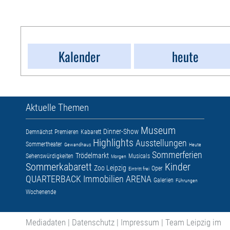
Kalender
heute
Aktuelle Themen
Museum
Dinner-Show
Demnächst
Premieren
Kabarett
Highlights
Ausstellungen
Sommertheater
Gewandhaus
Heute
Sommerferien
Trödelmarkt
Sehenswürdigkeiten
Musicals
Morgen
Sommerkabarett
Kinder
Zoo Leipzig
Oper
Eintritt frei
QUARTERBACK Immobilien ARENA
Galerien
Führungen
Wochenende
Mediadaten
|
Datenschutz
|
Impressum
|
Team Leipzig im