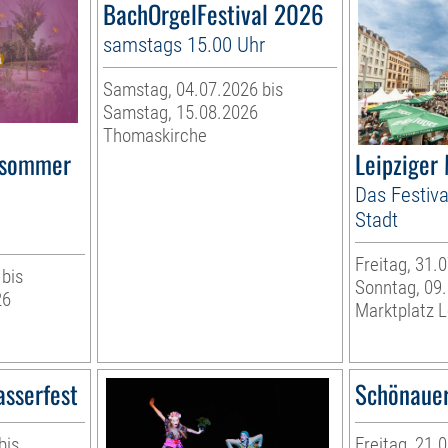
BachOrgelFestival 2026
samstags 15.00 Uhr
Samstag, 04.07.2026 bis
Samstag, 15.08.2026
Thomaskirche
rsommer
Leipziger
Das Festiva
Stadt
Freitag, 31.
 bis
Sonntag, 09
26
Marktplatz L
asserfest
Schönauer
bis
Freitag, 21.