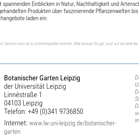
t spannenden Einblicken in Natur, Nachhaltigkeit und Artensc
ehandelten Produkten über faszinierende Pflanzenwelten bis
achangebote laden ein.
lt. Dennoch kann es zu Unstimmigkeiten kommen. Bitte schauen Sie ggf. auch auf die Seite des 
Botanischer Garten Leipzig
D
U
der Universität Leipzig
D
Linnéstraße 1
S
04103 Leipzig
D
Telefon:
+49 (0)341 9736850
v
i
Internet:
www.lw.uni-leipzig.de/botanischer-
garten