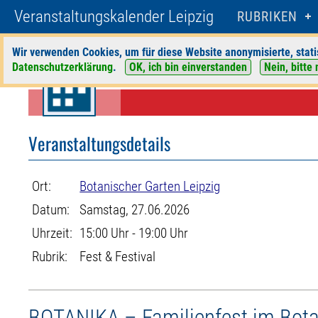
Veranstaltungskalender Leipzig
RUBRIKEN
Wir verwenden Cookies, um für diese Website anonymisierte, stati
Datenschutzerklärung
.
OK, ich bin einverstanden
Nein, bitte 
Startseite
>
Veranstaltungen
>
Suche
>
Fest & Festival
>
Botanischer Ga
Veranstaltungsdetails
Ort:
Botanischer Garten Leipzig
Datum:
Samstag, 27.06.2026
Uhrzeit:
15:00 Uhr - 19:00 Uhr
Rubrik:
Fest & Festival
BOTANIKA – Familienfest im Bot