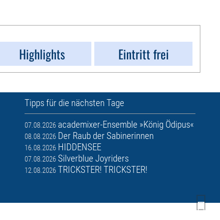
Highlights
Eintritt frei
Tipps für die nächsten Tage
academixer-Ensemble »König Ödipus«
07.08.2026
Der Raub der Sabinerinnen
08.08.2026
HIDDENSEE
16.08.2026
Silverblue Joyriders
07.08.2026
TRICKSTER! TRICKSTER!
12.08.2026