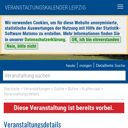
VERANSTALTUNGSKALENDER LEIPZIG
Wir verwenden Cookies, um für diese Website anonymisierte,
statistische Auswertungen der Nutzung mit Hilfe der Statistik-
Software Matomo zu erstellen. Mehr Informationen finden Sie
in unserer
Datenschutzerklärung
.
OK, ich bin einverstanden
Nein, bitte nicht
|
|
heute
morgen
Detaillierte Suche
Startseite
>
Veranstaltungen
>
Suche
>
Bühne
>
Kupfersaal
>
Veranstaltungsdetails
Diese Veranstaltung ist bereits vorbei.
Veranstaltungsdetails