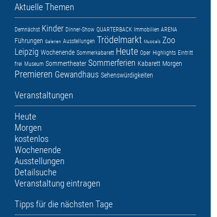
Aktuelle Themen
Kinder
Demnächst
Dinner-Show
QUARTERBACK Immobilien ARENA
Trödelmarkt
Zoo
Führungen
Ausstellungen
Galerien
Musicals
Heute
Leipzig
Wochenende
Sommerkabarett
Oper
Highlights
Eintritt
Sommerferien
Sommertheater
Kabarett
Morgen
frei
Museum
Premieren
Gewandhaus
Sehenswürdigkeiten
Veranstaltungen
Heute
Morgen
kostenlos
Wochenende
Ausstellungen
Detailsuche
Veranstaltung eintragen
Tipps für die nächsten Tage