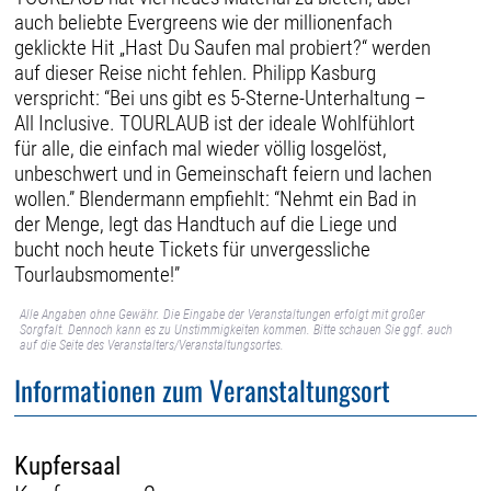
auch beliebte Evergreens wie der millionenfach
geklickte Hit „Hast Du Saufen mal probiert?“ werden
auf dieser Reise nicht fehlen. Philipp Kasburg
verspricht: “Bei uns gibt es 5-Sterne-Unterhaltung –
All Inclusive. TOURLAUB ist der ideale Wohlfühlort
für alle, die einfach mal wieder völlig losgelöst,
unbeschwert und in Gemeinschaft feiern und lachen
wollen.” Blendermann empfiehlt: “Nehmt ein Bad in
der Menge, legt das Handtuch auf die Liege und
bucht noch heute Tickets für unvergessliche
Tourlaubsmomente!”
Alle Angaben ohne Gewähr. Die Eingabe der Veranstaltungen erfolgt mit großer
Sorgfalt. Dennoch kann es zu Unstimmigkeiten kommen. Bitte schauen Sie ggf. auch
auf die Seite des Veranstalters/Veranstaltungsortes.
Informationen zum Veranstaltungsort
Kupfersaal