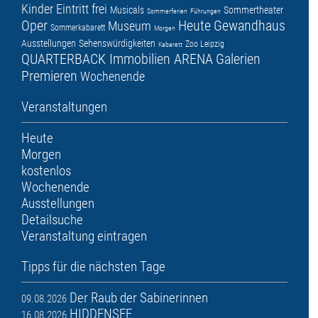
Kinder
Eintritt frei
Musicals
Sommertheater
Sommerferien
Führungen
Oper
Heute
Gewandhaus
Museum
Sommerkabarett
Morgen
Ausstellungen
Sehenswürdigkeiten
Zoo Leipzig
Kabarett
QUARTERBACK Immobilien ARENA
Galerien
Premieren
Wochenende
Veranstaltungen
Heute
Morgen
kostenlos
Wochenende
Ausstellungen
Detailsuche
Veranstaltung eintragen
Tipps für die nächsten Tage
Der Raub der Sabinerinnen
09.08.2026
HIDDENSEE
16.08.2026