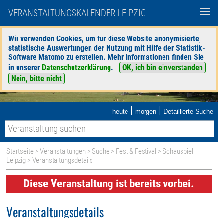
VERANSTALTUNGSKALENDER LEIPZIG
Wir verwenden Cookies, um für diese Website anonymisierte,
statistische Auswertungen der Nutzung mit Hilfe der Statistik-
Software Matomo zu erstellen. Mehr Informationen finden Sie
in unserer
Datenschutzerklärung
.
OK, ich bin einverstanden
Nein, bitte nicht
|
|
heute
morgen
Detaillierte Suche
Startseite
>
Veranstaltungen
>
Suche
>
Fest & Festival
>
Schauspiel
Leipzig
> Veranstaltungsdetails
Diese Veranstaltung ist bereits vorbei.
Veranstaltungsdetails