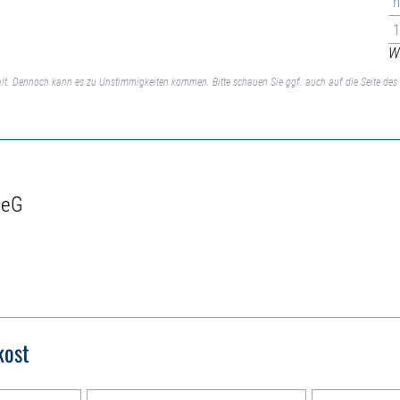
n
1
We
lt. Dennoch kann es zu Unstimmigkeiten kommen. Bitte schauen Sie ggf. auch auf die Seite des 
 eG
kost