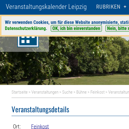
Veranstaltungskalender Leipzig
RUBRIKEN
Wir verwenden Cookies, um für diese Website anonymisierte, stati
Datenschutzerklärung
.
OK, ich bin einverstanden
Nein, bitte 
Startseite
>
Veranstaltungen
>
Suche
>
Bühne
>
Feinkost
> Veranstaltun
Veranstaltungsdetails
Ort:
Feinkost