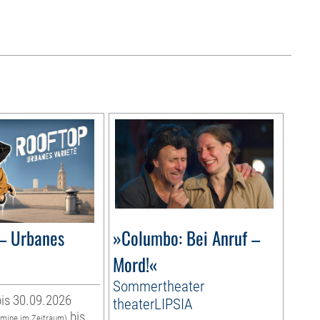
– Urbanes
»Columbo: Bei Anruf –
Mord!«
Sommertheater
is 30.09.2026
theaterLIPSIA
bis
rmine im Zeitraum)