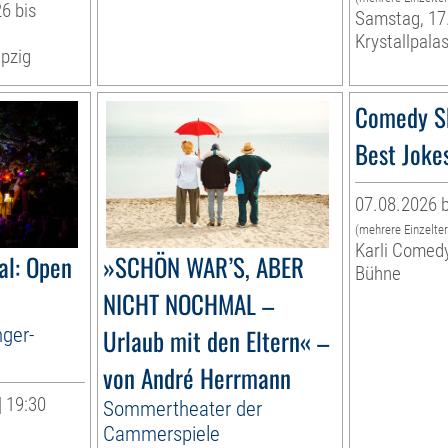
6 bis
Samstag, 17
Krystallpalas
pzig
Comedy S
Best Joke
07.08.2026 b
(mehrere Einzelte
Karli Comed
al: Open
»SCHÖN WAR’S, ABER
Bühne
NICHT NOCHMAL –
nger-
Urlaub mit den Eltern« –
von André Herrmann
| 19:30
Sommertheater der
Cammerspiele