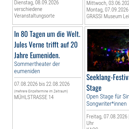
Dienstag, 08.09.2026
Mittwoch, 03.06.202
verschiedene
Montag, 07.09.2026
Veranstaltungsorte
GRASSI Museum Lei
In 80 Tagen um die Welt.
Jules Verne trifft auf 20
Jahre Eumeniden.
Sommertheater der
eumeniden
Seeklang-Festiv
07.08.2026 bis 22.08.2026
Stage
(mehrere Einzeltermine im Zeitraum)
Open Stage für Si
MÜHLSTRASSE 14
Songwriter*innen
Freitag, 07.08.2026 
Uhr