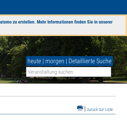
atomo zu erstellen. Mehr Informationen finden Sie in unserer
heute
|
morgen
|
Detaillierte Suche
|
zurück zur Liste