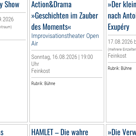
dy Show
Action&Drama
»Der klei
»Geschichten im Zauber
nach Anto
9.2026
des Moments«
Exupéry
eitraum)
Improvisationstheater Open
17.08.2026 b
Air
(mehrere Einzelte
Feinkost
Sonntag, 16.08.2026 | 19:00
Uhr
Rubrik: Bühne
Feinkost
Rubrik: Bühne
as
HAMLET – Die wahre
»Die Verw