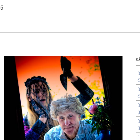
26
n
0
S
0
S
0
g
0
g
1