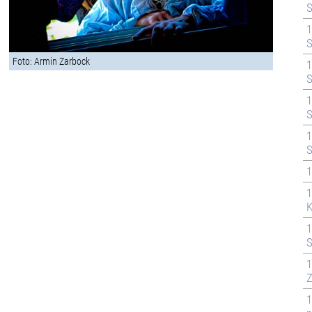
S
1
S
Foto: Armin Zarbock
1
S
1
S
1
S
1
1
K
1
S
1
Z
1