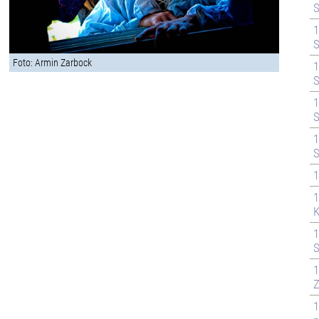
S
1
S
Foto: Armin Zarbock
1
S
1
S
1
S
1
1
K
1
S
1
Z
1