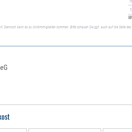
n
1
We
lt. Dennoch kann es zu Unstimmigkeiten kommen. Bitte schauen Sie ggf. auch auf die Seite des 
 eG
kost