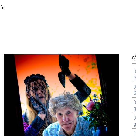
26
n
0
S
0
S
0
g
0
g
1