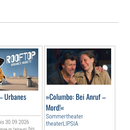
– Urbanes
»Columbo: Bei Anruf –
Mord!«
Sommertheater
is 30.09.2026
theaterLIPSIA
bis
rmine im Zeitraum)