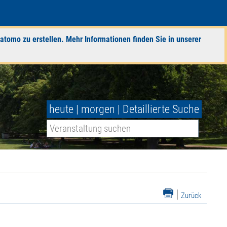
atomo zu erstellen. Mehr Informationen finden Sie in unserer
heute
|
morgen
|
Detaillierte Suche
|
Zurück