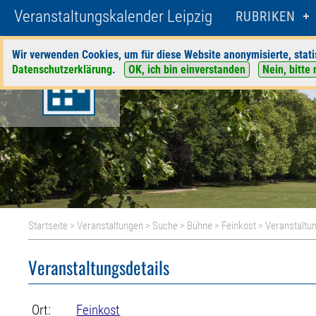
Veranstaltungskalender Leipzig
RUBRIKEN
Wir verwenden Cookies, um für diese Website anonymisierte, stati
Datenschutzerklärung
.
OK, ich bin einverstanden
Nein, bitte 
Startseite
>
Veranstaltungen
>
Suche
>
Bühne
>
Feinkost
> Veranstaltun
Veranstaltungsdetails
Ort:
Feinkost