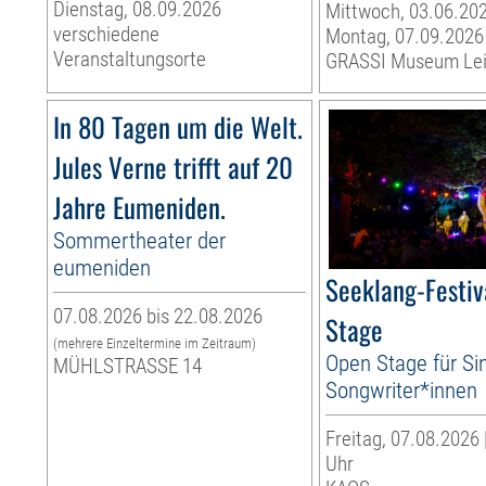
Dienstag, 08.09.2026
Mittwoch, 03.06.202
verschiedene
Montag, 07.09.2026
Veranstaltungsorte
GRASSI Museum Lei
In 80 Tagen um die Welt.
Jules Verne trifft auf 20
Jahre Eumeniden.
Sommertheater der
eumeniden
Seeklang-Festiv
07.08.2026 bis 22.08.2026
Stage
(mehrere Einzeltermine im Zeitraum)
Open Stage für Si
MÜHLSTRASSE 14
Songwriter*innen
Freitag, 07.08.2026 
Uhr