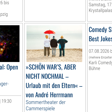
6 bis
Samstag, 17
Krystallpalas
pzig
Comedy S
Best Joke
07.08.2026 b
(mehrere Einzelte
Karli Comed
al: Open
»SCHÖN WAR’S, ABER
Bühne
NICHT NOCHMAL –
nger-
Urlaub mit den Eltern« –
von André Herrmann
| 19:30
Sommertheater der
Cammerspiele