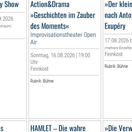
dy Show
Action&Drama
»Der klei
»Geschichten im Zauber
nach Anto
9.2026
des Moments«
Exupéry
eitraum)
Improvisationstheater Open
17.08.2026 b
Air
(mehrere Einzelte
Feinkost
Sonntag, 16.08.2026 | 19:00
Uhr
Rubrik: Bühne
Feinkost
Rubrik: Bühne
as
HAMLET – Die wahre
»Die Verw