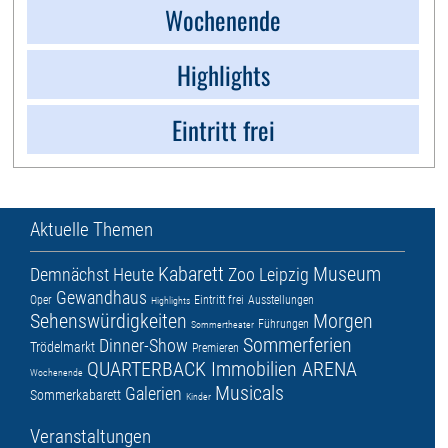
Wochenende
Highlights
Eintritt frei
Aktuelle Themen
Kabarett
Museum
Demnächst
Heute
Zoo Leipzig
Gewandhaus
Oper
Eintritt frei
Ausstellungen
Highlights
Sehenswürdigkeiten
Morgen
Führungen
Sommertheater
Sommerferien
Dinner-Show
Trödelmarkt
Premieren
QUARTERBACK Immobilien ARENA
Wochenende
Musicals
Galerien
Sommerkabarett
Kinder
Veranstaltungen