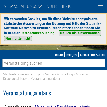
VERANSTALTUNGSKALENDER LEIPZIG
Wir verwenden Cookies, um für diese Website anonymisierte,
statistische Auswertungen der Nutzung mit Hilfe der Statistik-
Software Matomo zu erstellen. Mehr Informationen finden Sie
in unserer
Datenschutzerklärung
.
OK, ich bin einverstanden
Nein, bitte nicht
|
|
heute
morgen
Detaillierte Suche
Startseite
>
Veranstaltungen
>
Suche
>
Ausstellung
>
Museum für
Druckkunst Leipzig
> Veranstaltungsdetails
Veranstaltungsdetails