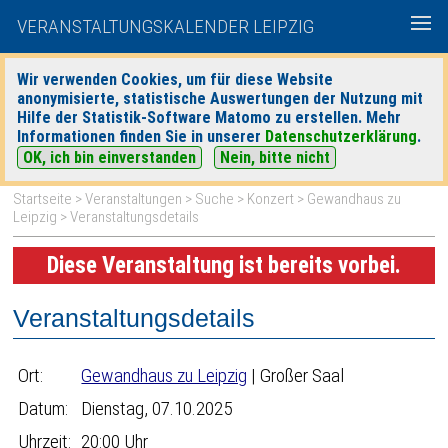
VERANSTALTUNGSKALENDER LEIPZIG
Wir verwenden Cookies, um für diese Website
anonymisierte, statistische Auswertungen der Nutzung mit
|
|
Hilfe der Statistik-Software Matomo zu erstellen. Mehr
heute
morgen
Detaillierte Suche
Informationen finden Sie in unserer
Datenschutzerklärung
.
OK, ich bin einverstanden
Nein, bitte nicht
Startseite
>
Veranstaltungen
>
Suche
>
Konzert
>
Gewandhaus zu
Leipzig
> Veranstaltungsdetails
Diese Veranstaltung ist bereits vorbei.
Veranstaltungsdetails
Ort:
Gewandhaus zu Leipzig
| Großer Saal
Datum:
Dienstag, 07.10.2025
Uhrzeit:
20:00 Uhr