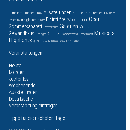
Ausstellungen
Demnächst
Dinner-Show
Zoo Leipzig
Premieren
Museum
Oper
Eintritt frei
Wochenende
Sehenswürdigkeiten
Kinder
Galerien
Sommerkabarett
Morgen
Sommerferien
Musicals
Gewandhaus
Kabarett
Führungen
Sommertheater
Trödelmarkt
Highlights
QUARTERBACK Immobilien ARENA
Heute
Veranstaltungen
Heute
Morgen
kostenlos
Wochenende
Ausstellungen
Detailsuche
Veranstaltung eintragen
Tipps für die nächsten Tage