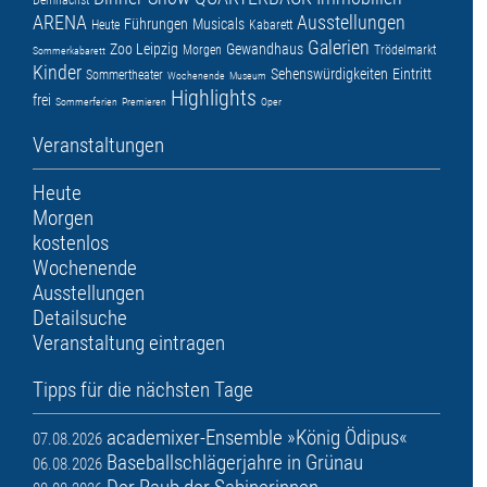
ARENA
Ausstellungen
Führungen
Musicals
Heute
Kabarett
Galerien
Zoo Leipzig
Gewandhaus
Morgen
Trödelmarkt
Sommerkabarett
Kinder
Sehenswürdigkeiten
Eintritt
Sommertheater
Wochenende
Museum
Highlights
frei
Sommerferien
Premieren
Oper
Veranstaltungen
Heute
Morgen
kostenlos
Wochenende
Ausstellungen
Detailsuche
Veranstaltung eintragen
Tipps für die nächsten Tage
academixer-Ensemble »König Ödipus«
07.08.2026
Baseballschlägerjahre in Grünau
06.08.2026