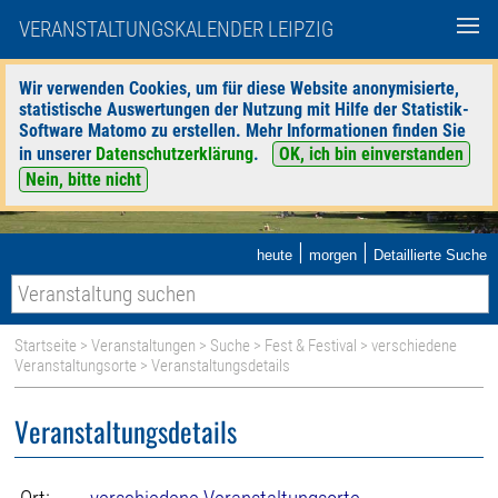
VERANSTALTUNGSKALENDER LEIPZIG
Wir verwenden Cookies, um für diese Website anonymisierte,
statistische Auswertungen der Nutzung mit Hilfe der Statistik-
Software Matomo zu erstellen. Mehr Informationen finden Sie
in unserer
Datenschutzerklärung
.
OK, ich bin einverstanden
Nein, bitte nicht
|
|
heute
morgen
Detaillierte Suche
Startseite
>
Veranstaltungen
>
Suche
>
Fest & Festival
>
verschiedene
Veranstaltungsorte
> Veranstaltungsdetails
Veranstaltungsdetails