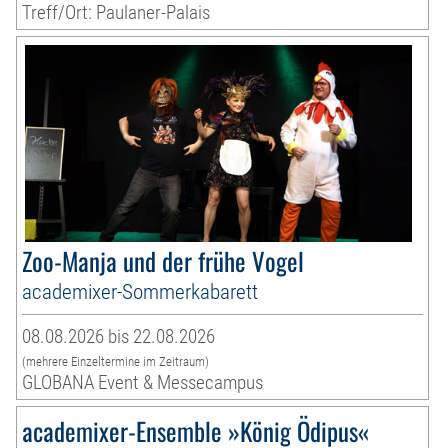
Treff/Ort: Paulaner-Palais
Zoo-Manja und der frühe Vogel
academixer-Sommerkabarett
08.08.2026 bis 22.08.2026
(mehrere Einzeltermine im Zeitraum)
GLOBANA Event & Messecampus
academixer-Ensemble »König Ödipus«