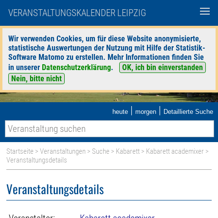
VERANSTALTUNGSKALENDER LEIPZIG
Wir verwenden Cookies, um für diese Website anonymisierte,
statistische Auswertungen der Nutzung mit Hilfe der Statistik-
Software Matomo zu erstellen. Mehr Informationen finden Sie
in unserer
Datenschutzerklärung
.
OK, ich bin einverstanden
Nein, bitte nicht
|
|
heute
morgen
Detaillierte Suche
Startseite
>
Veranstaltungen
>
Suche
>
Kabarett
>
Kabarett academixer
>
Veranstaltungsdetails
Veranstaltungsdetails