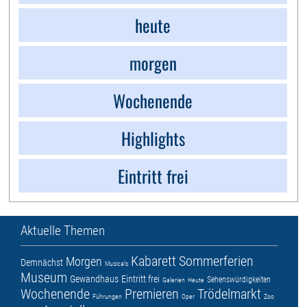
heute
morgen
Wochenende
Highlights
Eintritt frei
Aktuelle Themen
Kabarett
Sommerferien
Morgen
Demnächst
Musicals
Museum
Gewandhaus
Eintritt frei
Sehenswürdigkeiten
Galerien
Heute
Wochenende
Premieren
Trödelmarkt
Führungen
Oper
Zoo