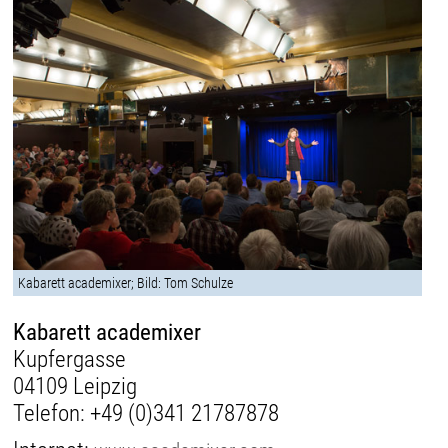
Kabarett academixer; Bild: Tom Schulze
Kabarett academixer
Kupfergasse
04109 Leipzig
Telefon:
+49 (0)341 21787878