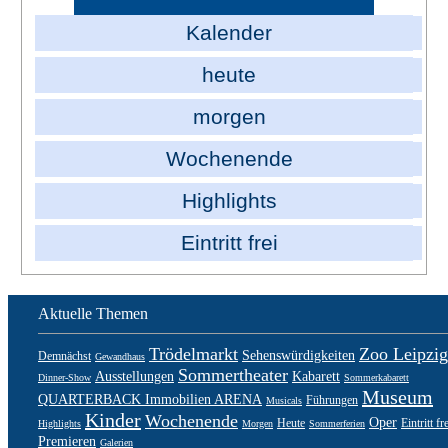
Kalender
heute
morgen
Wochenende
Highlights
Eintritt frei
Aktuelle Themen
Trödelmarkt
Zoo Leipzig
Sehenswürdigkeiten
Demnächst
Gewandhaus
Sommertheater
Ausstellungen
Kabarett
Dinner-Show
Sommerkabarett
Museum
QUARTERBACK Immobilien ARENA
Führungen
Musicals
Kinder
Wochenende
Oper
Heute
Eintritt fr
Highlights
Morgen
Sommerferien
Premieren
Galerien