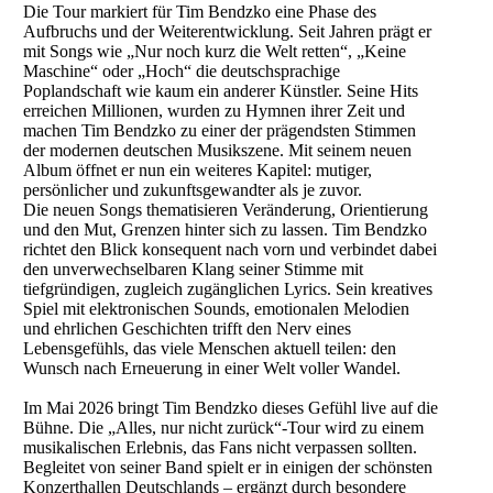
Die Tour markiert für Tim Bendzko eine Phase des
Aufbruchs und der Weiterentwicklung. Seit Jahren prägt er
mit Songs wie „Nur noch kurz die Welt retten“, „Keine
Maschine“ oder „Hoch“ die deutschsprachige
Poplandschaft wie kaum ein anderer Künstler. Seine Hits
erreichen Millionen, wurden zu Hymnen ihrer Zeit und
machen Tim Bendzko zu einer der prägendsten Stimmen
der modernen deutschen Musikszene. Mit seinem neuen
Album öffnet er nun ein weiteres Kapitel: mutiger,
persönlicher und zukunftsgewandter als je zuvor.
Die neuen Songs thematisieren Veränderung, Orientierung
und den Mut, Grenzen hinter sich zu lassen. Tim Bendzko
richtet den Blick konsequent nach vorn und verbindet dabei
den unverwechselbaren Klang seiner Stimme mit
tiefgründigen, zugleich zugänglichen Lyrics. Sein kreatives
Spiel mit elektronischen Sounds, emotionalen Melodien
und ehrlichen Geschichten trifft den Nerv eines
Lebensgefühls, das viele Menschen aktuell teilen: den
Wunsch nach Erneuerung in einer Welt voller Wandel.
Im Mai 2026 bringt Tim Bendzko dieses Gefühl live auf die
Bühne. Die „Alles, nur nicht zurück“-Tour wird zu einem
musikalischen Erlebnis, das Fans nicht verpassen sollten.
Begleitet von seiner Band spielt er in einigen der schönsten
Konzerthallen Deutschlands – ergänzt durch besondere