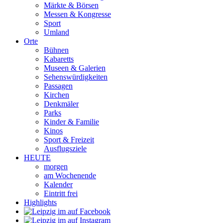
Märkte & Börsen
Messen & Kongresse
Sport
Umland
Orte
Bühnen
Kabaretts
Museen & Galerien
Sehenswürdigkeiten
Passagen
Kirchen
Denkmäler
Parks
Kinder & Familie
Kinos
Sport & Freizeit
Ausflugsziele
HEUTE
morgen
am Wochenende
Kalender
Eintritt frei
Highlights