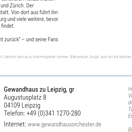
und Zürich. Der
att. Von dort aus führt ihn
rg und viele weitere, bevor
 findet.
cht zurück“ – und seine Fans
lt. Dennoch kann es zu Unstimmigkeiten kommen. Bitte schauen Sie ggf. auch auf die Seite des 
Gewandhaus zu Leipzig, gr
I
V
Augustusplatz 8
d
04109 Leipzig
T
Telefon:
+49 (0)341 1270-280
E
Internet:
www.gewandhausorchester.de
B