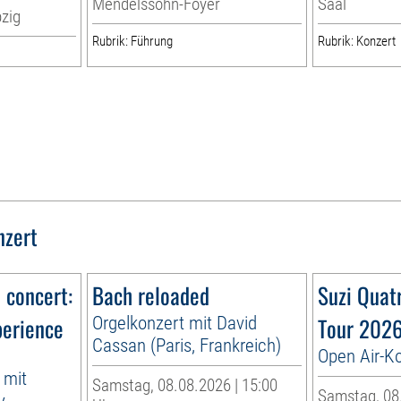
Mendelssohn-Foyer
Saal
zig
Rubrik: Führung
Rubrik: Konzert
nzert
n concert:
Bach reloaded
Suzi Quat
perience
Orgelkonzert mit David
Tour 202
Cassan (Paris, Frankreich)
Open Air-K
 mit
Samstag, 08.08.2026 | 15:00
Samstag, 08.
y