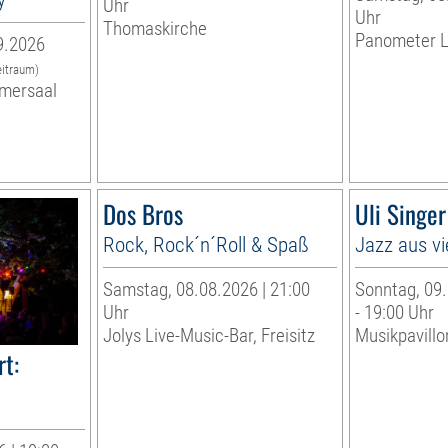
Uhr
Uhr
Thomaskirche
Panometer L
9.2026
eitraum)
mersaal
Dos Bros
Uli Singe
Rock, Rock´n´Roll & Spaß
Jazz aus vi
Samstag, 08.08.2026 | 21:00
Sonntag, 09.
Uhr
- 19:00 Uhr
Jolys Live-Music-Bar, Freisitz
Musikpavillo
t: