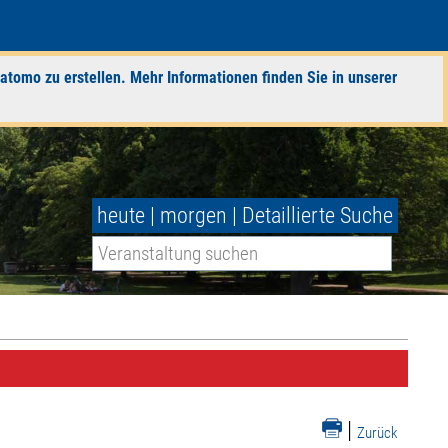
atomo zu erstellen. Mehr Informationen finden Sie in unserer
heute
|
morgen
|
Detaillierte Suche
|
Zurück