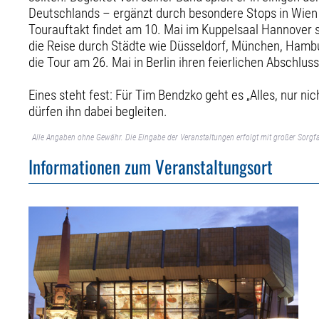
Deutschlands – ergänzt durch besondere Stops in Wien 
Tourauftakt findet am 10. Mai im Kuppelsaal Hannover st
die Reise durch Städte wie Düsseldorf, München, Hambu
die Tour am 26. Mai in Berlin ihren feierlichen Abschluss
Eines steht fest: Für Tim Bendzko geht es „Alles, nur ni
dürfen ihn dabei begleiten.
Alle Angaben ohne Gewähr. Die Eingabe der Veranstaltungen erfolgt mit großer Sorgfa
Informationen zum Veranstaltungsort