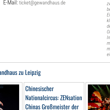
E-Mail:
ticket@gewandhaus.de
z
b
E
k
d
O
I
m
m
e
ndhaus zu Leipzig
Chinesischer
Nationalcircus: ZENsation
Chinas Großmeister der