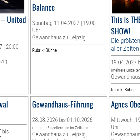
Balance
– United
This is T
Sonntag, 11.04.2027 | 19:00
SHOW!
Uhr
Gewandhaus zu Leipzig
Die größten
 | 20:00
aller Zeiten
Rubrik: Bühne
zig
19.04.2027 b
(mehrere Einzelte
Gewandhaus 
Rubrik: Bühne
val
Gewandhaus-Führung
Agnes Obe
28.08.2026 bis 01.10.2026
Mittwoch, 19
Uhr
(mehrere Einzeltermine im Zeitraum)
 bis
Gewandhaus zu Leipzig,
Gewandhaus 
7