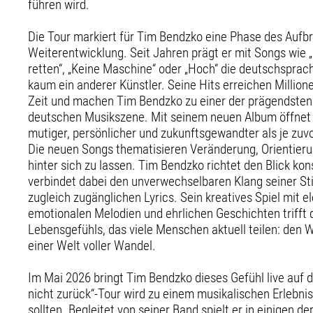
führen wird.
Die Tour markiert für Tim Bendzko eine Phase des Aufb
Weiterentwicklung. Seit Jahren prägt er mit Songs wie 
retten“, „Keine Maschine“ oder „Hoch“ die deutschsprac
kaum ein anderer Künstler. Seine Hits erreichen Millio
Zeit und machen Tim Bendzko zu einer der prägendste
deutschen Musikszene. Mit seinem neuen Album öffnet e
mutiger, persönlicher und zukunftsgewandter als je zuvo
Die neuen Songs thematisieren Veränderung, Orientier
hinter sich zu lassen. Tim Bendzko richtet den Blick k
verbindet dabei den unverwechselbaren Klang seiner St
zugleich zugänglichen Lyrics. Sein kreatives Spiel mit 
emotionalen Melodien und ehrlichen Geschichten trifft 
Lebensgefühls, das viele Menschen aktuell teilen: den
einer Welt voller Wandel.
Im Mai 2026 bringt Tim Bendzko dieses Gefühl live auf di
nicht zurück“-Tour wird zu einem musikalischen Erlebni
sollten. Begleitet von seiner Band spielt er in einigen 