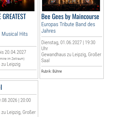
HE GREATEST
Bee Gees by Maincourse
Europas Tribute Band des
Jahres
 Musical Hits
Dienstag, 01.06.2027 | 19:30
Uhr
is 20.04.2027
Gewandhaus zu Leipzig, Großer
rmine im Zeitraum)
Saal
zu Leipzig
Rubrik: Bühne
l
.08.2026 | 20:00
zu Leipzig, Großer