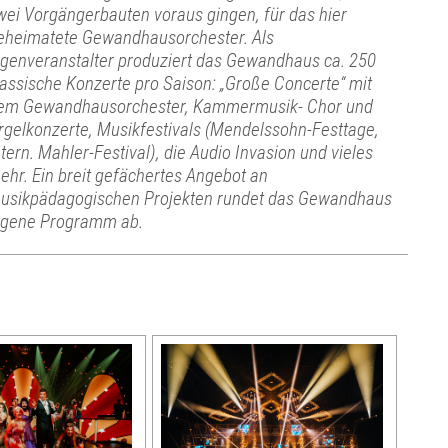
wei Vorgängerbauten voraus gingen, für das hier
eheimatete Gewandhausorchester. Als
igenveranstalter produziert das Gewandhaus ca. 250
lassische Konzerte pro Saison: „Große Concerte“ mit
em Gewandhausorchester, Kammermusik- Chor und
rgelkonzerte, Musikfestivals (Mendelssohn-Festtage,
ntern. Mahler-Festival), die Audio Invasion und vieles
ehr. Ein breit gefächertes Angebot an
usikpädagogischen Projekten rundet das Gewandhaus
igene Programm ab.