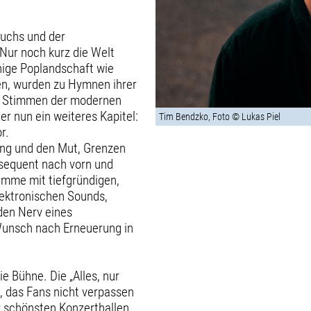
ruchs und der
„Nur noch kurz die Welt
hige Poplandschaft wie
nen, wurden zu Hymnen ihrer
n Stimmen der modernen
r nun ein weiteres Kapitel:
Tim Bendzko, Foto © Lukas Piel
r.
ung und den Mut, Grenzen
onsequent nach vorn und
imme mit tiefgründigen,
elektronischen Sounds,
den Nerv eines
 Wunsch nach Erneuerung in
e Bühne. Die „Alles, nur
s, das Fans nicht verpassen
der schönsten Konzerthallen