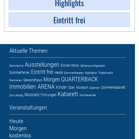
Highlights
Eintritt frei
Aktuelle Themen
Ausstellungen
Dinner-Show
Demnächst
Sehenswürdigkeiten
Eintritt frei
Sommerferien
Heute
Sommertheater
Highlights
Trödelmarkt
QUARTERBACK
Morgen
Gewandhaus
Premieren
Immobilien ARENA
Kinder
Oper
Museum
Sommerkabarett
Galerien
Kabarett
Musicals
Führungen
Zoo Leipzig
Wochenende
Veranstaltungen
Heute
Morgen
kostenlos