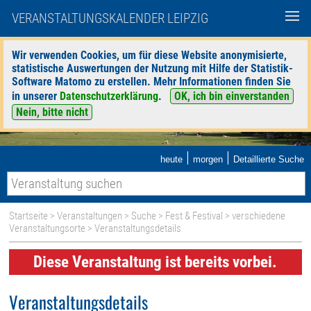
VERANSTALTUNGSKALENDER LEIPZIG
Wir verwenden Cookies, um für diese Website anonymisierte,
statistische Auswertungen der Nutzung mit Hilfe der Statistik-
Software Matomo zu erstellen. Mehr Informationen finden Sie
in unserer
Datenschutzerklärung
.
OK, ich bin einverstanden
Nein, bitte nicht
|
|
heute
morgen
Detaillierte Suche
Startseite
>
Veranstaltungen
>
Suche
>
Fest & Festival
>
verschiedene
Veranstaltungsorte
> Veranstaltungsdetails
Diese Veranstaltung ist bereits vorbei.
Veranstaltungsdetails