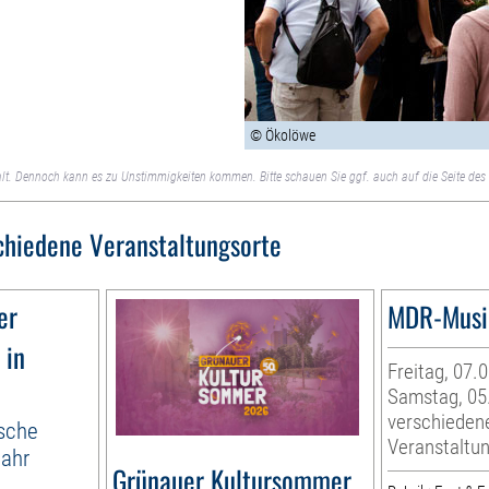
© Ökolöwe
lt. Dennoch kann es zu Unstimmigkeiten kommen. Bitte schauen Sie ggf. auch auf die Seite des 
chiedene Veranstaltungsorte
er
MDR-Musi
 in
Freitag, 07.
Samstag, 05
verschieden
ische
Veranstaltu
jahr
Grünauer Kultursommer