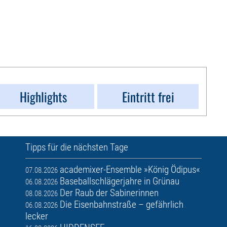
Highlights
Eintritt frei
Tipps für die nächsten Tage
academixer-Ensemble »König Ödipus«
07.08.2026
Baseballschlägerjahre in Grünau
06.08.2026
Der Raub der Sabinerinnen
08.08.2026
Die Eisenbahnstraße – gefährlich
06.08.2026
lecker