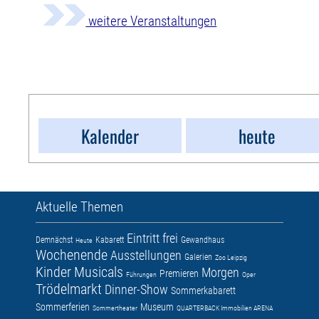
weitere Veranstaltungen
Kalender
heute
Aktuelle Themen
Eintritt frei
Demnächst
Kabarett
Gewandhaus
Heute
Wochenende
Ausstellungen
Galerien
Zoo Leipzig
Kinder
Musicals
Morgen
Premieren
Führungen
Oper
Trödelmarkt
Dinner-Show
Sommerkabarett
Sommerferien
Museum
Sommertheater
QUARTERBACK Immobilien ARENA