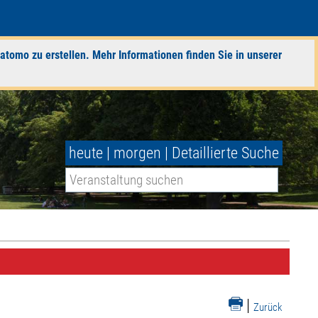
atomo zu erstellen. Mehr Informationen finden Sie in unserer
heute
|
morgen
|
Detaillierte Suche
|
Zurück