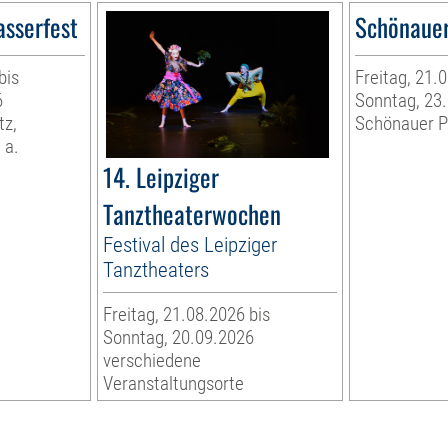
asserfest
Schönauer
bis
Freitag, 21.
6
Sonntag, 23
tz,
Schönauer P
 a.
14. Leipziger
Tanztheaterwochen
Festival des Leipziger
Tanztheaters
Freitag, 21.08.2026 bis
Sonntag, 20.09.2026
verschiedene
Veranstaltungsorte