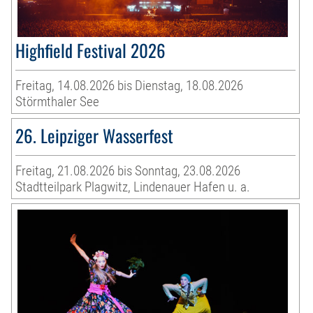
Highfield Festival 2026
Freitag, 14.08.2026 bis Dienstag, 18.08.2026
Störmthaler See
26. Leipziger Wasserfest
Freitag, 21.08.2026 bis Sonntag, 23.08.2026
Stadtteilpark Plagwitz, Lindenauer Hafen u. a.