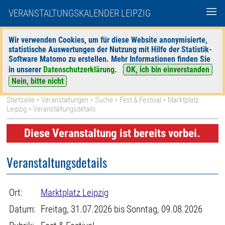
VERANSTALTUNGSKALENDER LEIPZIG
Wir verwenden Cookies, um für diese Website anonymisierte,
statistische Auswertungen der Nutzung mit Hilfe der Statistik-
|
|
Software Matomo zu erstellen. Mehr Informationen finden Sie
heute
morgen
Detaillierte Suche
in unserer
Datenschutzerklärung
.
OK, ich bin einverstanden
Nein, bitte nicht
Startseite
>
Veranstaltungen
>
Suche
>
Fest & Festival
>
Marktplatz
Leipzig
> Veranstaltungsdetails
Diese Veranstaltung ist bereits vorbei.
Veranstaltungsdetails
Ort:
Marktplatz Leipzig
Datum:
Freitag, 31.07.2026 bis Sonntag, 09.08.2026