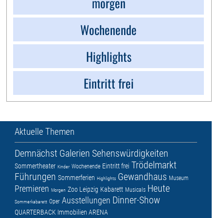
morgen
Wochenende
Highlights
Eintritt frei
Aktuelle Themen
Demnächst
Galerien
Sehenswürdigkeiten
Trödelmarkt
Sommertheater
Eintritt frei
Wochenende
Kinder
Führungen
Gewandhaus
Sommerferien
Museum
Highlights
Heute
Premieren
Zoo Leipzig
Kabarett
Musicals
Morgen
Dinner-Show
Ausstellungen
Oper
Sommerkabarett
QUARTERBACK Immobilien ARENA