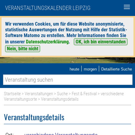
VERANSTALTUNGSKALENDER LEIPZIG
Wir verwenden Cookies, um für diese Website anonymisierte,
statistische Auswertungen der Nutzung mit Hilfe der Statistik-
Software Matomo zu erstellen. Mehr Informationen finden Sie
in unserer
Datenschutzerklärung
.
OK, ich bin einverstanden
Nein, bitte nicht
|
|
heute
morgen
Detaillierte Suche
Startseite
>
Veranstaltungen
>
Suche
>
Fest & Festival
>
verschiedene
Veranstaltungsorte
> Veranstaltungsdetails
Veranstaltungsdetails