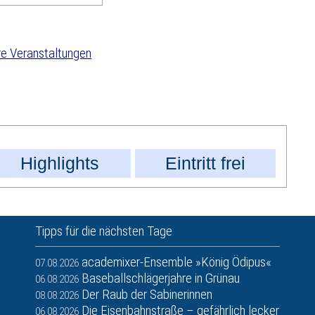
e Veranstaltungen
Highlights
Eintritt frei
Tipps für die nächsten Tage
academixer-Ensemble »König Ödipus«
07.08.2026
Baseballschlägerjahre in Grünau
06.08.2026
Der Raub der Sabinerinnen
08.08.2026
Die Eisenbahnstraße – gefährlich lecker
06.08.2026