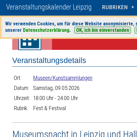
Veranstaltungskalender Leipzig
RUBRIKEN
Wir verwenden Cookies, um für diese Website anonymisierte, s
Startseite
>
Veranstaltungen
>
Suche
>
Fest & Festival
>
Museen/Kun
unserer
Datenschutzerklärung
.
OK, ich bin einverstanden
Veranstaltungsdetails
Ort:
Museen/Kunstsammlungen
Datum:
Samstag, 09.05.2026
Uhrzeit:
18:00 Uhr - 24:00 Uhr
Rubrik:
Fest & Festival
Museumsnacht in Leipzig und Hal