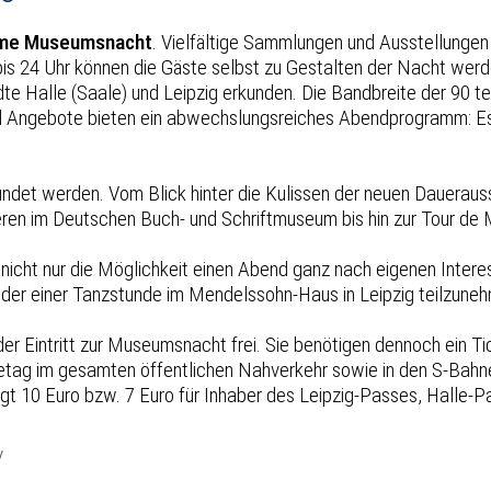
ame Museumsnacht
. Vielfältige Sammlungen und Ausstellunge
is 24 Uhr können die Gäste selbst zu Gestalten der Nacht werd
e Halle (Saale) und Leipzig erkunden. Die Bandbreite der 90 te
d Angebote bieten ein abwechslungsreiches Abendprogramm: Es
det werden. Vom Blick hinter die Kulissen der neuen Dauerauss
en im Deutschen Buch- und Schriftmuseum bis hin zur Tour de M
icht nur die Möglichkeit einen Abend ganz nach eigenen Intere
e oder einer Tanzstunde im Mendelssohn-Haus in Leipzig teilzune
t der Eintritt zur Museumsnacht frei. Sie benötigen dennoch ein
getag im gesamten öffentlichen Nahverkehr sowie in den S-Bahne
rmäßigt 10 Euro bzw. 7 Euro für Inhaber des Leipzig-Passes, Hal
/