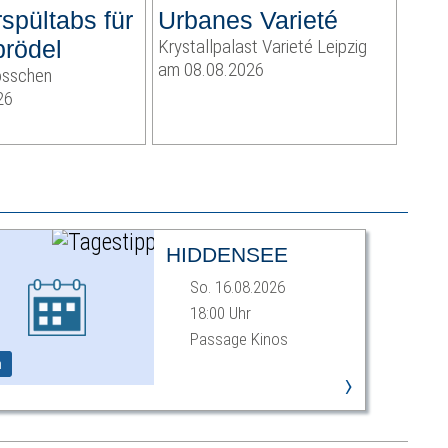
spültabs für
Urbanes Varieté
rödel
Krystallpalast Varieté Leipzig
am 08.08.2026
össchen
26
HIDDENSEE
So. 16.08.2026
18:00 Uhr
Passage Kinos
m
›