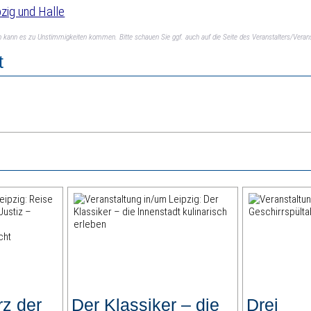
zig und Halle
ch kann es zu Unstimmigkeiten kommen. Bitte schauen Sie ggf. auch auf die Seite des Veranstalters/Verans
t
rz der
Der Klassiker – die
Drei