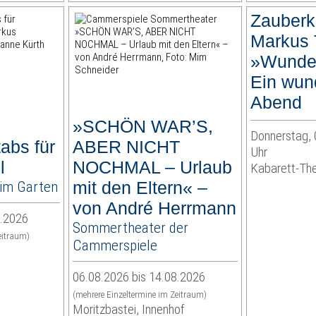
Zauberk
Markus 
»Wunder
Ein wun
Abend
»SCHÖN WAR’S,
Donnerstag, 
abs für
ABER NICHT
Uhr
l
NOCHMAL – Urlaub
Kabarett-Th
im Garten
mit den Eltern« –
von André Herrmann
8.2026
Sommertheater der
eitraum)
Cammerspiele
06.08.2026 bis 14.08.2026
(mehrere Einzeltermine im Zeitraum)
Moritzbastei, Innenhof