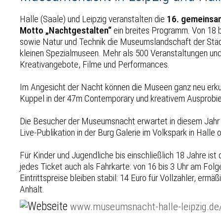
Halle (Saale) und Leipzig veranstalten die
16. gemeins
Motto „Nachtgestalten“
ein breites Programm. Von 18 b
sowie Natur und Technik die Museumslandschaft der Städt
kleinen Spezialmuseen. Mehr als 500 Veranstaltungen un
Kreativangebote, Filme und Performances.
Im Angesicht der Nacht können die Museen ganz neu erkun
Kuppel in der 47m Contemporary und kreativem Ausprobier
Die Besucher der Museumsnacht erwartet in diesem Jahr n
Live-Publikation in der Burg Galerie im Volkspark in Hall
Für Kinder und Jugendliche bis einschließlich 18 Jahre is
jedes Ticket auch als Fahrkarte: von 16 bis 3 Uhr am Fol
Eintrittspreise bleiben stabil: 14 Euro für Vollzahler, e
Anhalt.
www.museumsnacht-halle-leipzig.de