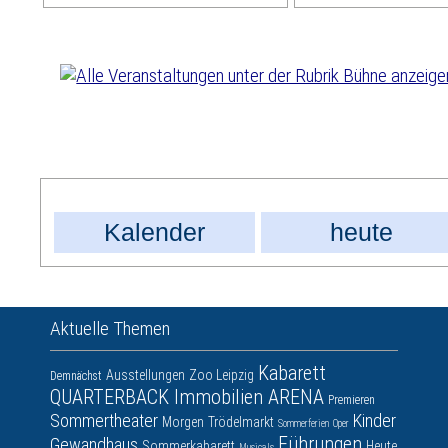
Kalender
heute
Aktuelle Themen
Kabarett
Ausstellungen
Zoo Leipzig
Demnächst
QUARTERBACK Immobilien ARENA
Premieren
Sommertheater
Kinder
Morgen
Trödelmarkt
Sommerferien
Oper
Führungen
Gewandhaus
Sommerkabarett
Heute
Musicals