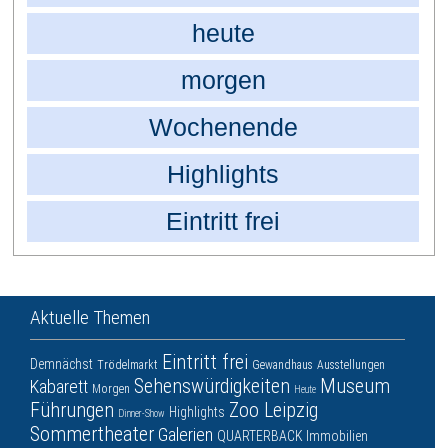
heute
morgen
Wochenende
Highlights
Eintritt frei
Aktuelle Themen
Eintritt frei
Demnächst
Trödelmarkt
Gewandhaus
Ausstellungen
Sehenswürdigkeiten
Museum
Kabarett
Morgen
Heute
Führungen
Zoo Leipzig
Highlights
Dinner-Show
Sommertheater
Galerien
QUARTERBACK Immobilien