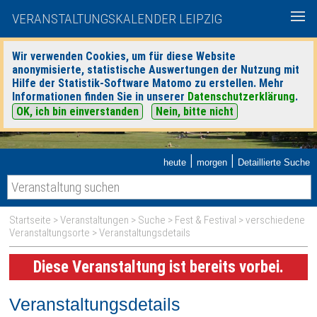
VERANSTALTUNGSKALENDER LEIPZIG
Wir verwenden Cookies, um für diese Website
anonymisierte, statistische Auswertungen der Nutzung mit
Hilfe der Statistik-Software Matomo zu erstellen. Mehr
Informationen finden Sie in unserer
Datenschutzerklärung
.
OK, ich bin einverstanden
Nein, bitte nicht
|
|
heute
morgen
Detaillierte Suche
Startseite
>
Veranstaltungen
>
Suche
>
Fest & Festival
>
verschiedene
Veranstaltungsorte
> Veranstaltungsdetails
Diese Veranstaltung ist bereits vorbei.
Veranstaltungsdetails