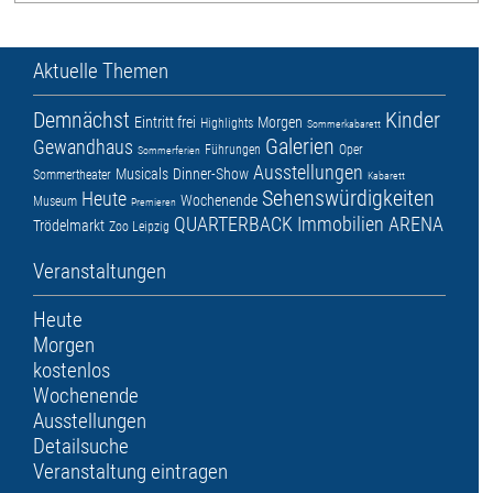
Aktuelle Themen
Demnächst
Kinder
Eintritt frei
Morgen
Highlights
Sommerkabarett
Galerien
Gewandhaus
Führungen
Oper
Sommerferien
Ausstellungen
Musicals
Dinner-Show
Sommertheater
Kabarett
Sehenswürdigkeiten
Heute
Wochenende
Museum
Premieren
QUARTERBACK Immobilien ARENA
Trödelmarkt
Zoo Leipzig
Veranstaltungen
Heute
Morgen
kostenlos
Wochenende
Ausstellungen
Detailsuche
Veranstaltung eintragen