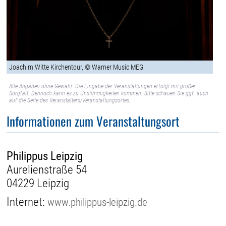
Joachim Witte Kirchentour, © Warner Music MEG
Alle Angaben ohne Gewähr. Die Eingabe der Veranstaltungen erfolgt mit großer
Sorgfalt. Dennoch kann es zu Unstimmigkeiten kommen. Bitte schauen Sie ggf. auch
auf die Seite des Veranstalters/Veranstaltungsortes.
Informationen zum Veranstaltungsort
Philippus Leipzig
Aurelienstraße 54
04229 Leipzig
Internet:
www.philippus-leipzig.de