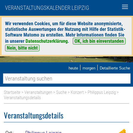
VERANSTALTUNGSKALENDER LEIPZIG
Wir verwenden Cookies, um für diese Website anonymisierte,
statistische Auswertungen der Nutzung mit Hilfe der Statistik-
Software Matomo zu erstellen. Mehr Informationen finden Sie
in unserer
Datenschutzerklärung
.
OK, ich bin einverstanden
Nein, bitte nicht
|
|
heute
morgen
Detaillierte Suche
Startseite
>
Veranstaltungen
>
Suche
>
Konzert
>
Philippus Leipzig
>
Veranstaltungsdetails
Veranstaltungsdetails