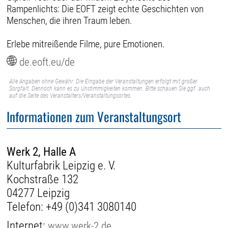
Rampenlichts: Die EOFT zeigt echte Geschichten von
Menschen, die ihren Traum leben.
Erlebe mitreißende Filme, pure Emotionen.
de.eoft.eu/de
Alle Angaben ohne Gewähr. Die Eingabe der Veranstaltungen erfolgt mit großer
Sorgfalt. Dennoch kann es zu Unstimmigkeiten kommen. Bitte schauen Sie ggf. auch
auf die Seite des Veranstalters/Veranstaltungsortes.
Informationen zum Veranstaltungsort
Werk 2, Halle A
Kulturfabrik Leipzig e. V.
Kochstraße 132
04277 Leipzig
Telefon:
+49 (0)341 3080140
Internet:
www.werk-2.de