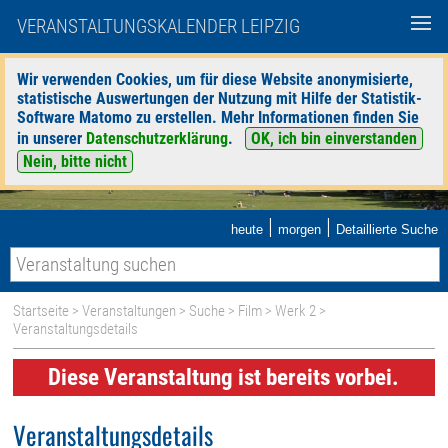
VERANSTALTUNGSKALENDER LEIPZIG
Wir verwenden Cookies, um für diese Website anonymisierte,
statistische Auswertungen der Nutzung mit Hilfe der Statistik-
Software Matomo zu erstellen. Mehr Informationen finden Sie
in unserer
Datenschutzerklärung
.
OK, ich bin einverstanden
Nein, bitte nicht
|
|
heute
morgen
Detaillierte Suche
Startseite
>
Veranstaltungen
>
Suche
>
Film
>
Werk 2
>
Veranstaltungsdetails
Diese Veranstaltung ist bereits vorbei.
Veranstaltungsdetails