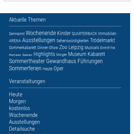
Aktuelle Themen
Wochenende
Kinder
QUARTERBACK Immobilien
Demnächst
Ausstellungen
Trödelmarkt
ARENA
Sehenswürdigkeiten
Zoo Leipzig
Sommerkabarett
Dinner-Show
Musicals
Eintritt frei
Highlights
Museum
Kabarett
Morgen
Premieren
Galerien
Sommertheater
Gewandhaus
Führungen
Sommerferien
Oper
Heute
Veranstaltungen
Heute
Morgen
kostenlos
Wochenende
Ausstellungen
Detailsuche