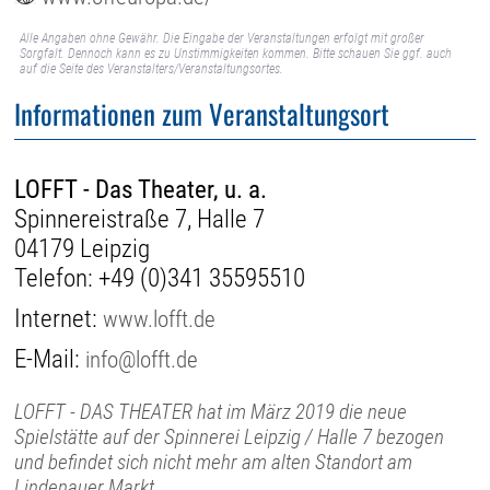
Alle Angaben ohne Gewähr. Die Eingabe der Veranstaltungen erfolgt mit großer
Sorgfalt. Dennoch kann es zu Unstimmigkeiten kommen. Bitte schauen Sie ggf. auch
auf die Seite des Veranstalters/Veranstaltungsortes.
Informationen zum Veranstaltungsort
LOFFT - Das Theater, u. a.
Spinnereistraße 7, Halle 7
04179 Leipzig
Telefon:
+49 (0)341 35595510
Internet:
www.lofft.de
E-Mail:
info@lofft.de
LOFFT - DAS THEATER hat im März 2019 die neue
Spielstätte auf der Spinnerei Leipzig / Halle 7 bezogen
und befindet sich nicht mehr am alten Standort am
Lindenauer Markt.