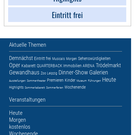
Eintritt frei
Aktuelle Themen
Demnächst
Eintritt frei
Sehenswürdigkeiten
Musicals
Morgen
Oper
Trödelmarkt
Kabarett
QUARTERBACK Immobilien ARENA
Gewandhaus
Dinner-Show
Galerien
Zoo Leipzig
Heute
Premieren
Kinder
Ausstellungen
Sommertheater
Museum
Führungen
Wochenende
Highlights
Sommerkabarett
Sommerferien
Veranstaltungen
Heute
Morgen
kostenlos
Wochenende