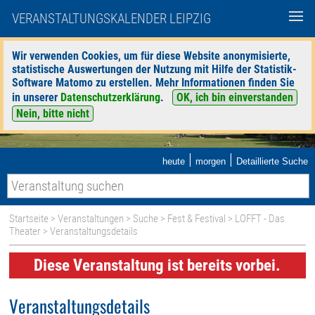
VERANSTALTUNGSKALENDER LEIPZIG
Wir verwenden Cookies, um für diese Website anonymisierte,
statistische Auswertungen der Nutzung mit Hilfe der Statistik-
Software Matomo zu erstellen. Mehr Informationen finden Sie
in unserer
Datenschutzerklärung
.
OK, ich bin einverstanden
Nein, bitte nicht
|
|
heute
morgen
Detaillierte Suche
Startseite
>
Veranstaltungen
>
Suche
>
Fest & Festival
>
LOFFT - Das
Theater
> Veranstaltungsdetails
Diese Veranstaltung ist bereits vorbei.
Veranstaltungsdetails