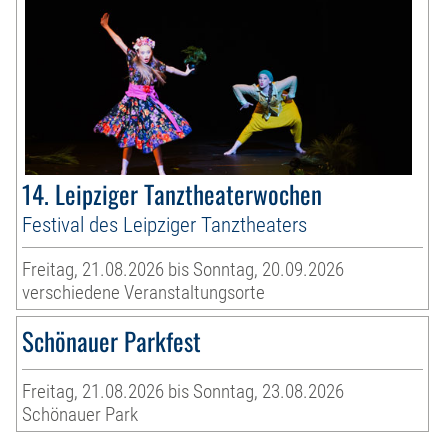
14. Leipziger Tanztheaterwochen
Festival des Leipziger Tanztheaters
Freitag, 21.08.2026 bis Sonntag, 20.09.2026
verschiedene Veranstaltungsorte
Schönauer Parkfest
Freitag, 21.08.2026 bis Sonntag, 23.08.2026
Schönauer Park