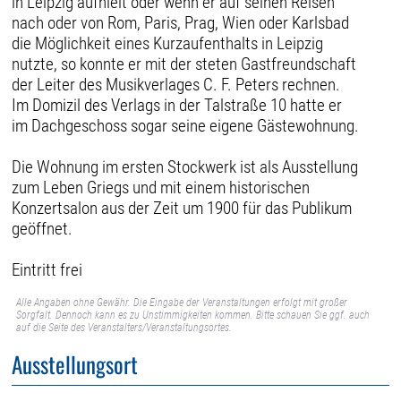
in Leipzig aufhielt oder wenn er auf seinen Reisen
nach oder von Rom, Paris, Prag, Wien oder Karlsbad
die Möglichkeit eines Kurzaufenthalts in Leipzig
nutzte, so konnte er mit der steten Gastfreundschaft
der Leiter des Musikverlages C. F. Peters rechnen.
Im Domizil des Verlags in der Talstraße 10 hatte er
im Dachgeschoss sogar seine eigene Gästewohnung.
Die Wohnung im ersten Stockwerk ist als Ausstellung
zum Leben Griegs und mit einem historischen
Konzertsalon aus der Zeit um 1900 für das Publikum
geöffnet.
Eintritt frei
Alle Angaben ohne Gewähr. Die Eingabe der Veranstaltungen erfolgt mit großer
Sorgfalt. Dennoch kann es zu Unstimmigkeiten kommen. Bitte schauen Sie ggf. auch
auf die Seite des Veranstalters/Veranstaltungsortes.
Ausstellungsort