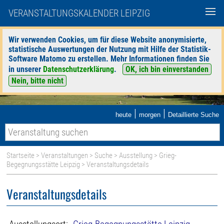
VERANSTALTUNGSKALENDER LEIPZIG
Wir verwenden Cookies, um für diese Website anonymisierte,
statistische Auswertungen der Nutzung mit Hilfe der Statistik-
Software Matomo zu erstellen. Mehr Informationen finden Sie
in unserer
Datenschutzerklärung
.
OK, ich bin einverstanden
Nein, bitte nicht
|
|
heute
morgen
Detaillierte Suche
Startseite
>
Veranstaltungen
>
Suche
>
Ausstellung
>
Grieg-
Begegnungsstätte Leipzig
> Veranstaltungsdetails
Veranstaltungsdetails