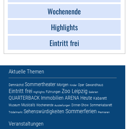
Wochenende
Highlights
Eintritt frei
Aktuelle Themen
Sommertheater
Morgen
Demnächst
Oper
Gewandhaus
Kinder
Eintritt frei
Zoo Leipzig
Führungen
Highlights
Galerien
QUARTERBACK Immobilien ARENA
Heute
Kabarett
Musicals
Museum
Wochenende
Dinner-Show
Sommerkabarett
Ausstellungen
Sommerferien
Sehenswürdigkeiten
Trödelmarkt
Premieren
Veranstaltungen