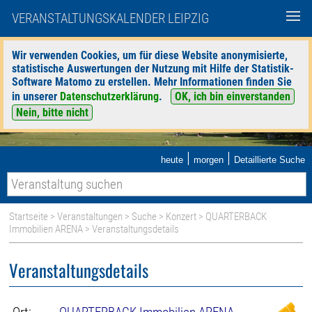
VERANSTALTUNGSKALENDER LEIPZIG
Wir verwenden Cookies, um für diese Website anonymisierte,
statistische Auswertungen der Nutzung mit Hilfe der Statistik-
Software Matomo zu erstellen. Mehr Informationen finden Sie
in unserer
Datenschutzerklärung
.
OK, ich bin einverstanden
Nein, bitte nicht
|
|
heute
morgen
Detaillierte Suche
Startseite
>
Veranstaltungen
>
Suche
>
Konzert
>
QUARTERBACK
Immobilien ARENA
> Veranstaltungsdetails
Veranstaltungsdetails