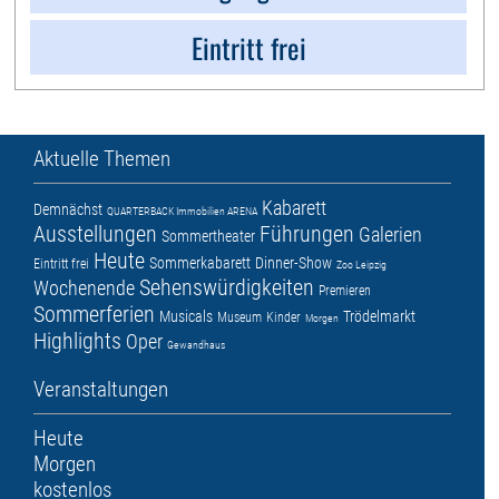
Eintritt frei
Aktuelle Themen
Kabarett
Demnächst
QUARTERBACK Immobilien ARENA
Ausstellungen
Führungen
Galerien
Sommertheater
Heute
Sommerkabarett
Dinner-Show
Eintritt frei
Zoo Leipzig
Sehenswürdigkeiten
Wochenende
Premieren
Sommerferien
Musicals
Trödelmarkt
Museum
Kinder
Morgen
Highlights
Oper
Gewandhaus
Veranstaltungen
Heute
Morgen
kostenlos