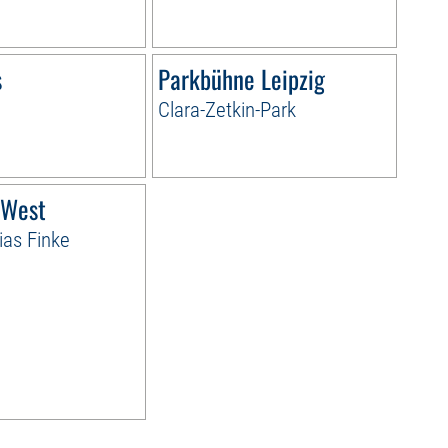
s
Parkbühne Leipzig
Clara-Zetkin-Park
 West
ias Finke