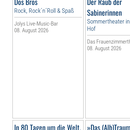
Dos Bros
Der Raub der
Rock, Rock´n´Roll & Spaß
Sabinerinnen
Sommertheater i
Jolys Live-Music-Bar
Hof
08. August 2026
Das Frauenzimmert
08. August 2026
In 80 Tagen um die Welt.
»Das (Alb)Traum