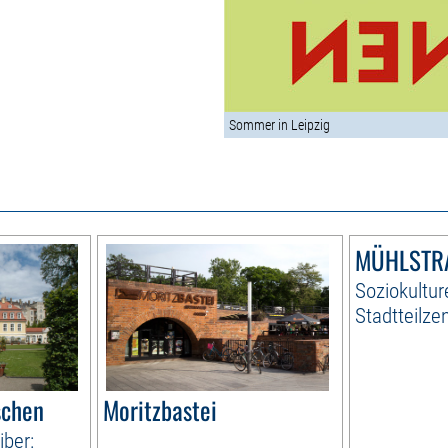
Sommer in Leipzig
MÜHLSTRA
Soziokultur
Stadtteilze
schen
Moritzbastei
iber: