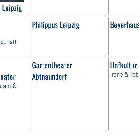
Leipzig
Philippus Leipzig
Beyerhau
schaft
Gartentheater
Hofkultur
eater
Abtnaundorf
Irene & Tob
urant &