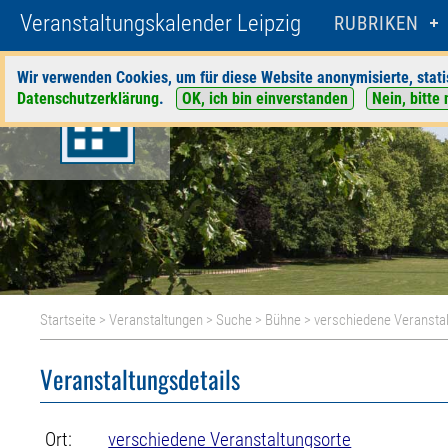
Veranstaltungskalender Leipzig
RUBRIKEN
Wir verwenden Cookies, um für diese Website anonymisierte, stati
Datenschutzerklärung
.
OK, ich bin einverstanden
Nein, bitte 
Startseite
>
Veranstaltungen
>
Suche
>
Bühne
>
verschiedene Veransta
Veranstaltungsdetails
Ort:
verschiedene Veranstaltungsorte