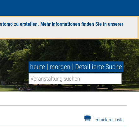
atomo zu erstellen. Mehr Informationen finden Sie in unserer
heute
|
morgen
|
Detaillierte Suche
|
zurück zur Liste