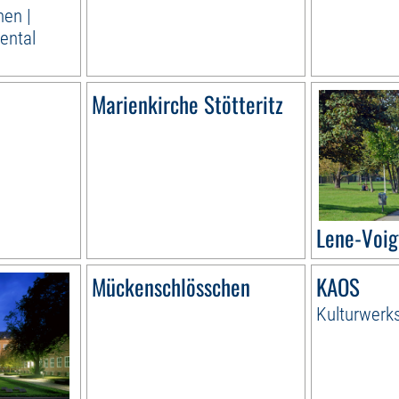
hen |
ental
Marienkirche Stötteritz
Lene-Voig
Mückenschlösschen
KAOS
Kulturwerk