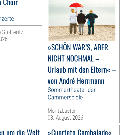
 Choir
zerte
 Stötteritz
2026
»SCHÖN WAR’S, ABER
NICHT NOCHMAL –
Urlaub mit den Eltern« –
von André Herrmann
Sommertheater der
Cammerspiele
Moritzbastei
08. August 2026
en um die Welt.
»Cuarteto Cambalade«