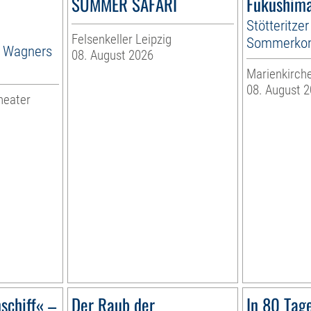
SUMMER SAFARI
Fukushima
Stötteritzer
Felsenkeller Leipzig
Sommerkon
n Wagners
08. August 2026
Marienkirche
08. August 
heater
schiff« –
Der Raub der
In 80 Tag