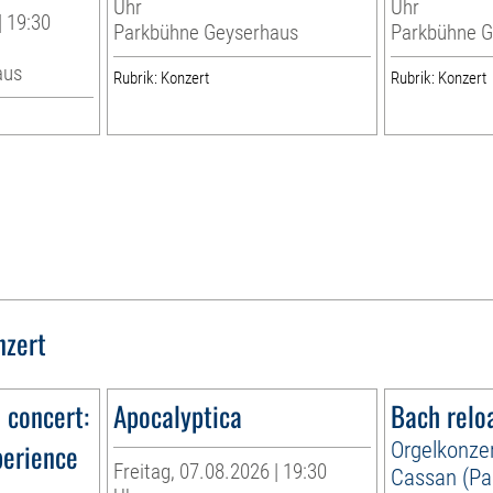
Uhr
Uhr
| 19:30
Parkbühne Geyserhaus
Parkbühne G
aus
Rubrik: Konzert
Rubrik: Konzert
nzert
n concert:
Apocalyptica
Bach relo
perience
Orgelkonzer
Freitag, 07.08.2026 | 19:30
Cassan (Par