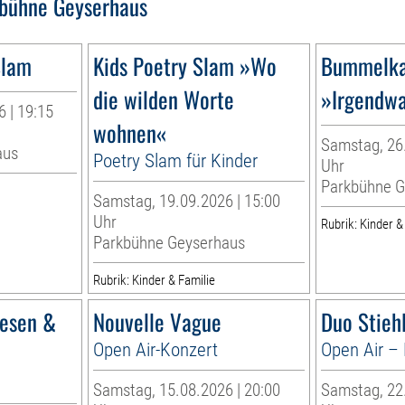
bühne Geyserhaus
Slam
Kids Poetry Slam »Wo
Bummelka
die wilden Worte
»Irgendw
 | 19:15
wohnen«
Samstag, 26.
aus
Poetry Slam für Kinder
Uhr
Parkbühne G
Samstag, 19.09.2026 | 15:00
Uhr
Rubrik: Kinder &
Parkbühne Geyserhaus
Rubrik: Kinder & Familie
esen &
Nouvelle Vague
Duo Stieh
Open Air-Konzert
Open Air – 
Samstag, 15.08.2026 | 20:00
Samstag, 22.