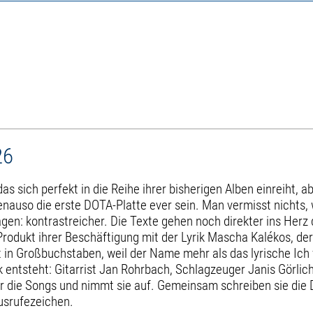
26
das sich perfekt in die Reihe ihrer bisherigen Alben einreiht,
enauso die erste DOTA-Platte ever sein. Man vermisst nichts,
en: kontrastreicher. Die Texte gehen noch direkter ins Herz 
n Produkt ihrer Beschäftigung mit der Lyrik Mascha Kalékos, de
in Großbuchstaben, weil der Name mehr als das lyrische Ich
k entsteht: Gitarrist Jan Rohrbach, Schlagzeuger Janis Görlic
r die Songs und nimmt sie auf. Gemeinsam schreiben sie die 
usrufezeichen.