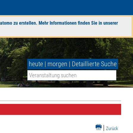
atomo zu erstellen. Mehr Informationen finden Sie in unserer
heute
|
morgen
|
Detaillierte Suche
|
Zurück