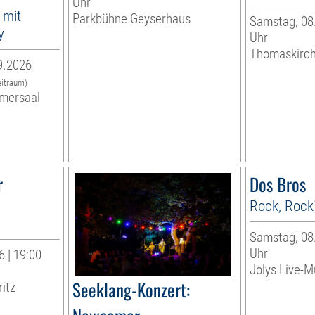
Uhr
 mit
Parkbühne Geyserhaus
Samstag, 08.
y
Uhr
Thomaskirc
9.2026
eitraum)
mersaal
r
Dos Bros
Rock, Rock
Samstag, 08.
Uhr
 | 19:00
Jolys Live-Mu
Seeklang-Konzert:
ritz