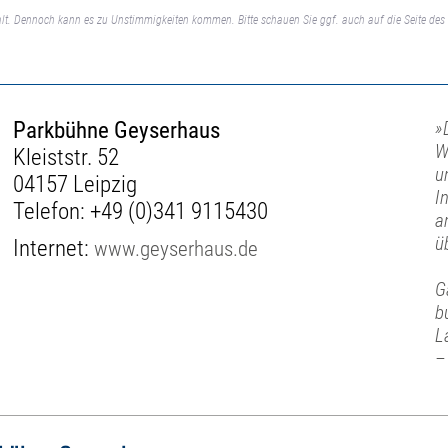
lt. Dennoch kann es zu Unstimmigkeiten kommen. Bitte schauen Sie ggf. auch auf die Seite des 
Parkbühne Geyserhaus
»
W
Kleiststr. 52
u
04157 Leipzig
I
Telefon:
+49 (0)341 9115430
a
ü
Internet:
www.geyserhaus.de
G
b
L
–