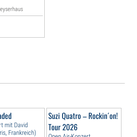
eyserhaus
aded
Suzi Quatro – Rockin´on!
t mit David
Tour 2026
is, Frankreich)
Open Air-Konzert