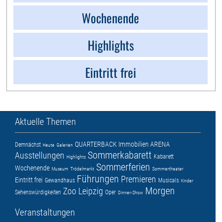
Wochenende
Highlights
Eintritt frei
Aktuelle Themen
QUARTERBACK Immobilien ARENA
Demnächst
Heute
Galerien
Sommerkabarett
Ausstellungen
Kabarett
Highlights
Sommerferien
Wochenende
Museum
Trödelmarkt
Sommertheater
Führungen
Premieren
Eintritt frei
Gewandhaus
Musicals
Kinder
Morgen
Zoo Leipzig
Sehenswürdigkeiten
Oper
Dinner-Show
Veranstaltungen