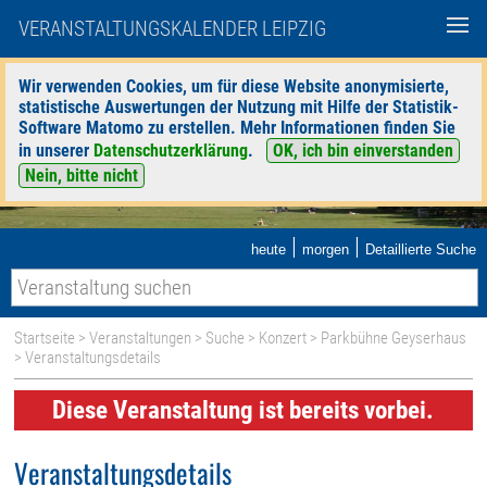
VERANSTALTUNGSKALENDER LEIPZIG
Wir verwenden Cookies, um für diese Website anonymisierte,
statistische Auswertungen der Nutzung mit Hilfe der Statistik-
Software Matomo zu erstellen. Mehr Informationen finden Sie
in unserer
Datenschutzerklärung
.
OK, ich bin einverstanden
Nein, bitte nicht
|
|
heute
morgen
Detaillierte Suche
Startseite
>
Veranstaltungen
>
Suche
>
Konzert
>
Parkbühne Geyserhaus
> Veranstaltungsdetails
Diese Veranstaltung ist bereits vorbei.
Veranstaltungsdetails